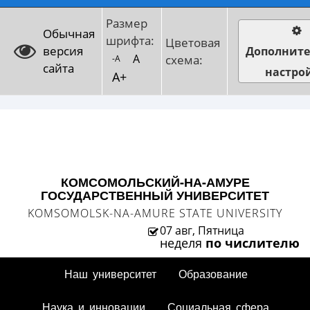
Размер
Обычная
шрифта:
Цветовая
версия
Дополнит
A
схема:
-A
сайта
настро
A+
КОМСОМОЛЬСКИЙ-НА-АМУРЕ
ГОСУДАРСТВЕННЫЙ УНИВЕРСИТЕТ
KOMSOMOLSK-NA-AMURE STATE UNIVERSITY
07 авг, Пятница
неделя
по числителю
Наш университет
Образование
Наука и инновации
Социальная сфера