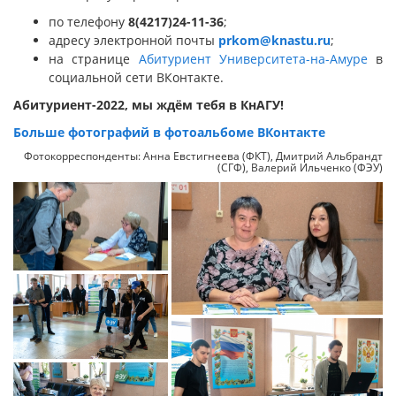
по телефону
8(4217)24-11-36
;
адресу электронной почты
prkom@knastu.ru
;
на странице
Абитуриент Университета-на-Амуре
в
социальной сети ВКонтакте.
Абитуриент-2022, мы ждём тебя в КнАГУ!
Больше фотографий в фотоальбоме ВКонтакте
Фотокорреспонденты: Анна Евстигнеева (ФКТ), Дмитрий Альбрандт
(СГФ), Валерий Ильченко (ФЭУ)