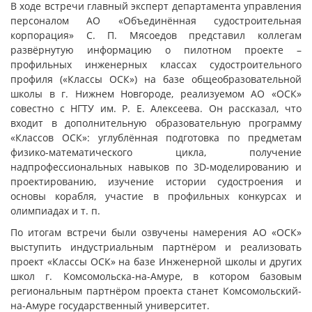
В ходе встречи главный эксперт департамента управления
персоналом АО «Объединённая судостроительная
корпорация» С. П. Мясоедов представил коллегам
развёрнутую информацию о пилотном проекте –
профильных инженерных классах судостроительного
профиля («Классы ОСК») на базе общеобразовательной
школы в г. Нижнем Новгороде, реализуемом АО «ОСК»
совестно с НГТУ им. Р. Е. Алексеева. Он рассказал, что
входит в дополнительную образовательную программу
«Классов ОСК»: углублённая подготовка по предметам
физико-математического цикла, получение
надпрофессиональных навыков по 3D-моделированию и
проектированию, изучение истории судостроения и
основы корабля, участие в профильных конкурсах и
олимпиадах и т. п.
По итогам встречи были озвучены намерения АО «ОСК»
выступить индустриальным партнёром и реализовать
проект «Классы ОСК» на базе Инженерной школы и других
школ г. Комсомольска-на-Амуре, в котором базовым
региональным партнёром проекта станет Комсомольский-
на-Амуре государственный университет.