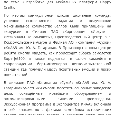
по теме «Разработка для мобильных платформ Flappy
Craft».
По итогам каникулярной школы школьные команды,
успешно выполнившие задания и получившие
максимальное количество баллов, были приглашены на
экскурсии в Филиал ПАО «Корпорация «Иркут» –
«Региональные самолёты», Производственный центр в г.
Комсомольске-на-Амуре и Филиал АО «Компания «Сухой»
«КнААЗ им. Ю. А. Гагарина». В Производственном центре
ребята смогли увидеть, как происходит сборка самолётов
SuperJet100, а также подняться в салон самолёта в
сопровождении борт-инженеров лётно-испытательной
станции, где получили массу позитивных эмоций и ярких
впечатлений.
В филиале ПАО «Компания «Сухой» «КнААЗ им. Ю. А.
Гагарина» участники смогли посетить основные заводские
цеха, оснащённые новейшим оборудованием и
автоматизированными линиями производства.
Экскурсионная программа в Экспоцентре КнААЗ включала
в себя знакомство с фактами важнейших исторических
этапов строительства города и развития авиационного