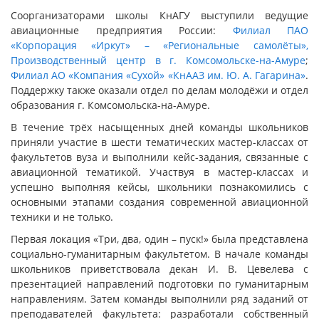
Соорганизаторами школы КнАГУ выступили ведущие
авиационные предприятия России:
Филиал ПАО
«Корпорация «Иркут» – «Региональные самолёты»,
Производственный центр в г. Комсомольске-на-Амуре
;
Филиал АО «Компания «Сухой» «КнААЗ им. Ю. А. Гагарина»
.
Поддержку также оказали отдел по делам молодёжи и отдел
образования г. Комсомольска-на-Амуре.
В течение трёх насыщенных дней команды школьников
приняли участие в шести тематических мастер-классах от
факультетов вуза и выполнили кейс-задания, связанные с
авиационной тематикой. Участвуя в мастер-классах и
успешно выполняя кейсы, школьники познакомились с
основными этапами создания современной авиационной
техники и не только.
Первая локация «Три, два, один – пуск!» была представлена
социально-гуманитарным факультетом. В начале команды
школьников приветствовала декан И. В. Цевелева с
презентацией направлений подготовки по гуманитарным
направлениям. Затем команды выполнили ряд заданий от
преподавателей факультета: разработали собственный