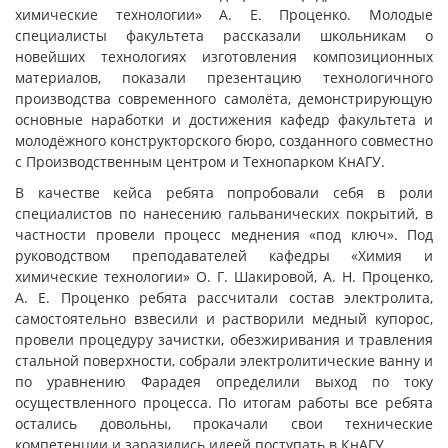
химические технологии» А. Е. Проценко. Молодые
специалисты факультета рассказали школьникам о
новейших технологиях изготовления композиционных
материалов, показали презентацию технологичного
производства современного самолёта, демонстрирующую
основные наработки и достижения кафедр факультета и
молодёжного конструкторского бюро, созданного совместно
с Производственным центром и Технопарком КнАГУ.
В качестве кейса ребята попробовали себя в роли
специалистов по нанесению гальванических покрытий, в
частности провели процесс меднения «под ключ». Под
руководством преподавателей кафедры «Химия и
химические технологии» О. Г. Шакировой, А. Н. Проценко,
А. Е. Проценко ребята рассчитали состав электролита,
самостоятельно взвесили и растворили медный купорос,
провели процедуру зачистки, обезжиривания и травления
стальной поверхности, собрали электролитические ванну и
по уравнению Фарадея определили выход по току
осуществленного процесса. По итогам работы все ребята
остались довольны, прокачали свои технические
компетенции и заразились идеей поступать в КнАГУ.