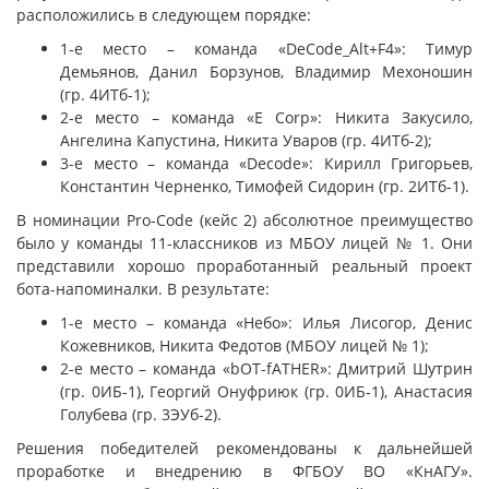
расположились в следующем порядке:
1-е место – команда «DeCode_Alt+F4»: Тимур
Демьянов, Данил Борзунов, Владимир Мехоношин
(гр. 4ИТб-1);
2-е место – команда «E Corp»: Никита Закусило,
Ангелина Капустина, Никита Уваров (гр. 4ИТб-2);
3-е место – команда «Decode»: Кирилл Григорьев,
Константин Черненко, Тимофей Сидорин (гр. 2ИТб-1).
В номинации Pro-Code (кейс 2) абсолютное преимущество
было у команды 11-классников из МБОУ лицей № 1. Они
представили хорошо проработанный реальный проект
бота-напоминалки. В результате:
1-е место – команда «Небо»: Илья Лисогор, Денис
Кожевников, Никита Федотов (МБОУ лицей № 1);
2-е место – команда «bOT-fATHER»: Дмитрий Шутрин
(гр. 0ИБ-1), Георгий Онуфриюк (гр. 0ИБ-1), Анастасия
Голубева (гр. 3ЭУб-2).
Решения победителей рекомендованы к дальнейшей
проработке и внедрению в ФГБОУ ВО «КнАГУ».