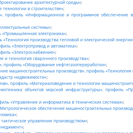
Проектирование архитектурной среды»
;
 технологии в строительстве»
;
а», профиль «Информационное и программное обеспечение в
еллектуальные системы»
;
ль «Промышленная электроника»
;
ь «Технология производства тепловой и электрической энергии
офиль «Электропривод и автоматика»
;
рофиль «Электроснабжение»
;
 и технология сварочного производства»
;
», профиль «Оборудование нефтегазопереработки»
;
чение машиностроительных производств», профиль «Технологи
Кадастр недвижимости»
;
лов», профиль «Материаловедение и технологии машиностроит
емотехника объектов морской инфраструктуры», профиль «П
офиль «Управление и информатика в технических системах»
;
 «Метрологическое обеспечение машиностроительных производ
ономика»
;
 тактическое управление производством»
;
енеджмент»
;