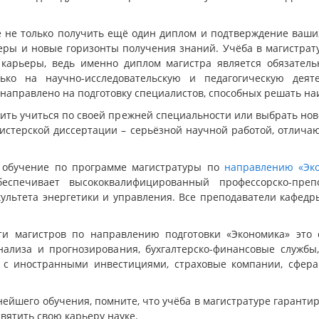
е не только получить ещё один диплом и подтверждение ваши
еры и новые горизонты получения знаний. Учёба в магистра
 карьеры, ведь именно диплом магистра является обязатель
лько на научно-исследовательскую и педагогическую деят
е направлено на подготовку специалистов, способных решать н
жить учиться по своей прежней специальности или выбрать нов
истерской диссертации – серьёзной научной работой, отлича
а обучение по программе магистратуры по
направлению «Эко
еспечивает высококвалифицированный профессорско-пре
культета энергетики и управления. Все преподаватели кафед
ти магистров по направлению подготовки «Экономика» это 
нализа и прогнозирования, бухгалтерско-финансовые службы
 с иностранными инвестициями, страховые компании, сфера
йшего обучения, помните, что учёба в магистратуре гаранти
вятить свою карьеру науке.