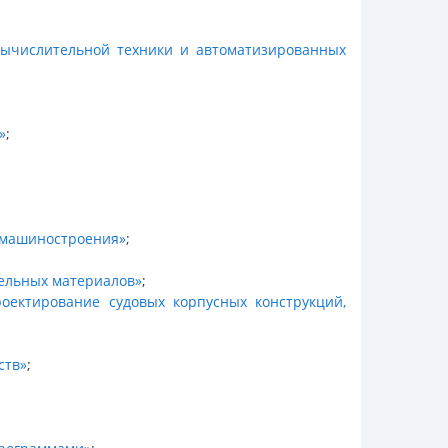
ычислительной техники и автоматизированных
»
;
я машиностроения»
;
ельных материалов»
;
роектирование судовых корпусных конструкций,
ств»
;