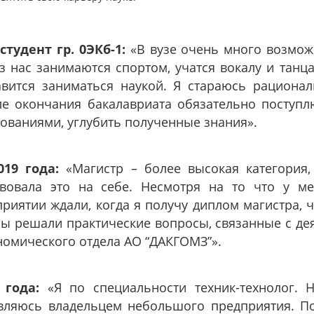
тудент гр. 0ЭКб-1:
«В вузе очень много возможн
з нас занимаются спортом, учатся вокалу и тан
вится заниматься наукой. Я стараюсь рационал
ле окончания бакалавриата обязательно поступл
ованиями, углубить полученные знания».
019 года:
«Магистр – более высокая категория,
ствовала это на себе. Несмотря на то что у 
риятии ждали, когда я получу диплом магистра, 
ы решали практические вопросы, связанные с де
номического отдела АО “ДАКГОМЗ”».
 года:
«Я по специальности техник-технолог. 
вляюсь владельцем небольшого предприятия. По