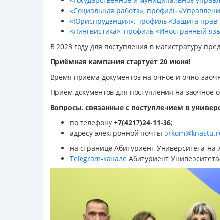
«Государственное и муниципальное управ
«Социальная работа», профиль «Управлени
«Юриспруденция», профиль «Защита прав ч
«Лингвистика», профиль «Иностранный язы
В 2023 году для поступления в магистратуру п
Приёмная кампания стартует 20 июня!
Время приёма документов на очное и очно-заочное
Приём документов для поступления на заочное отд
Вопросы,
связанные с поступлением в универ
по телефону
+7(4217)24-11-36
;
адресу электронной почты
prkom@knastu.r
на странице Абитуриент Университета-на-
Telegram-канале
Абитуриент Университета