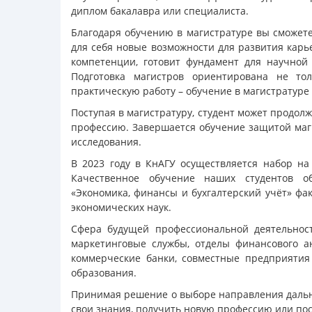
диплом бакалавра или специалиста.
Благодаря обучению в магистратуре вы сможет
для себя новые возможности для развития карь
компетенции, готовит фундамент для научной
Подготовка магистров ориентирована не то
практическую работу – обучение в магистратур
Поступая в магистратуру, студент может продол
профессию. Завершается обучение защитой маг
исследования.
В 2023 году в КнАГУ осуществляется набор н
Качественное обучение наших студентов об
«Экономика, финансы и бухгалтерский учёт» фа
экономических наук.
Сфера будущей профессиональной деятельнос
маркетинговые службы, отделы финансового а
коммерческие банки, совместные предприятия
образования.
Принимая решение о выборе направления дальне
свои знания, получить новую профессию или пос