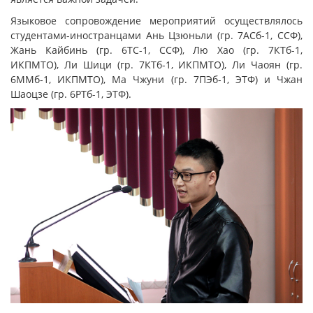
Языковое сопровождение мероприятий осуществлялось
студентами-иностранцами Ань Цзюньли (гр. 7АСб-1, ССФ),
Жань Кайбинь (гр. 6ТС-1, ССФ), Лю Хао (гр. 7КТб-1,
ИКПМТО), Ли Шици (гр. 7КТб-1, ИКПМТО), Ли Чаоян (гр.
6ММб-1, ИКПМТО), Ма Чжуни (гр. 7ПЭб-1, ЭТФ) и Чжан
Шаоцзе (гр. 6РТб-1, ЭТФ).