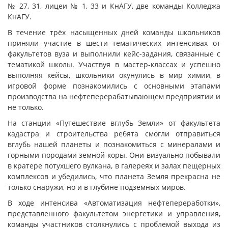
№ 27, 31, лицеи № 1, 33 и КнАГУ, две команды Колледжа
КнАГУ.
В течение трёх насыщенных дней команды школьников
приняли участие в шести тематических интенсивах от
факультетов вуза и выполнили кейс-задания, связанные с
тематикой школы. Участвуя в мастер-классах и успешно
выполняя кейсы, школьники окунулись в мир химии, в
игровой форме познакомились с основными этапами
производства на нефтеперерабатывающем предприятии и
не только.
На станции «Путешествие вглубь Земли» от факультета
кадастра и строительства ребята смогли отправиться
вглубь нашей планеты и познакомиться с минералами и
горными породами земной коры. Они визуально побывали
в кратере потухшего вулкана, в галереях и залах пещерных
комплексов и убедились, что планета Земля прекрасна не
только снаружи, но и в глубине подземных миров.
В ходе интенсива «Автоматизация нефтепереработки»,
представленного факультетом энергетики и управления,
команды участников столкнулись с проблемой выхода из