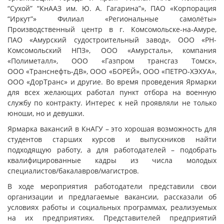
“Сухой” “КнААЗ им. Ю. А. Гагарина”», ПАО «Корпорация
“Иркут”» Филиал «Региональные самолёты»
Производственный центр в г. Комсомольске-на-Амуре,
ПАО «Амурский судостроительный завод», ООО «РН-
Комсомольский НПЗ», ООО «Амурсталь», компания
«Полиметалл», ООО «Газпром трансгаз Томск»,
ООО «Транснефть-ДВ», ООО «БОРЕЙ», ООО «ПЕТРО-ХЭХУА»,
ООО «ДорТранс» и другие. Во время проведения Ярмарки
для всех желающих работал пункт отбора на военную
службу по контракту. Интерес к ней проявляли не только
юноши, но и девушки.
Ярмарка вакансий в КнАГУ – это хорошая возможность для
студентов старших курсов и выпускников найти
подходящую работу, а для работодателей – подобрать
квалифицированные кадры из числа молодых
специалистов/бакалавров/магистров.
В ходе мероприятия работодатели представили свои
организации и предлагаемые вакансии, рассказали об
условиях работы и социальных программах, реализуемых
на их предприятиях. Представителей предприятий