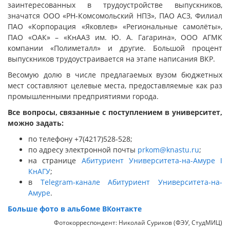
заинтересованных в трудоустройстве выпускников,
значатся ООО «РН-Комсомольский НПЗ», ПАО АСЗ, Филиал
ПАО «Корпорация «Яковлев» «Региональные самолёты»,
ПАО «ОАК» – «КнААЗ им. Ю. А. Гагарина», ООО АГМК
компании «Полиметалл» и другие. Большой процент
выпускников трудоустраивается на этапе написания ВКР.
Весомую долю в числе предлагаемых вузом бюджетных
мест составляют целевые места, предоставляемые как раз
промышленными предприятиями города.
Все вопросы, связанные с поступлением в университет,
можно задать:
по телефону +7(4217)528-528;
по адресу электронной почты
prkom@knastu.ru
;
на странице
Абитуриент Университета-на-Амуре ǀ
КнАГУ
;
в
Telegram-канале Абитуриент Университета-на-
Амуре
.
Больше фото в альбоме ВКонтакте
Фотокорреспондент: Николай Суриков (ФЭУ, СтудМИЦ)