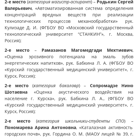
2-е место
(
категория магистр-аспирант
) –
Родькин Сергей
Валерьевич
, «Автоматизированная система определения
концентраций вредных веществ при реализации
технологических процессов механообработки» рук.
Кулизаде Д. И. (ФГБОУ ВО «Московский государственный
технологический университет “СТАНКИН”», г. Москва,
Россия);
2-е место
–
Рамазанов Магомедгади Мехтиевич
,
«Оценка эрозивного потенциала на эмаль зубов
энергетических напитков», рук. Бабкина Л. А. (ФГБОУ ВО
«Курский государственный медицинский университет», г.
Курск, Россия);
2-е место
(
категория бакалавр
) –
Сопромадзе Нино
Шотаевна
«Оценка акустического воздействия на
население г. Курска», рук. Бабкина Л. А., (ФГБОУ ВО
«Курский государственный медицинский университет», г.
Курск, Россия);
2-е место
(
категория школьники-студенты СПО
) –
Пономарева Арина Антоновна
, «Каталазная активность
городских почв», рук. Гордина О. М. (МАОУ лицей № 39, г.