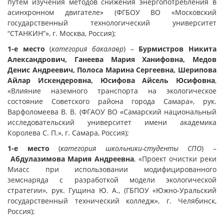
путём изучения методов снижения энергопотребления в
асинхронном двигателе» (ФГБОУ ВО «Московский
государственный технологический университет
“СТАНКИН”», г. Москва, Россия);
1-е место
(
категория бакалавр
) –
Бурмистров Никита
Александрович, Ганеева Мария Ханифовна, Медов
Денис Андреевич, Полоса Марина Сергеевна, Шерипова
Айлар Искендеровна, Юсифова Айсель Юсифовна
,
«Влияние наземного транспорта на экологическое
состояние Советского района города Самара», рук.
Варфоломеева В. В. (ФГАОУ ВО «Самарский национальный
исследовательский университет имени академика
Королева С. П.», г. Самара, Россия);
1-е место
(
категория школьники-студенты СПО
) –
Абдулазимова Мария Андреевна
, «Проект очистки реки
Миасс при использовании модифицированного
земснаряда с разработкой модели экологической
стратегии», рук. Гущина Ю. А., (ГБПОУ «Южно-Уральский
государственный технический колледж», г. Челябинск,
Россия);