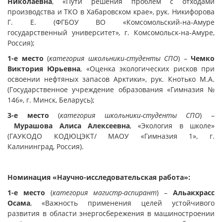
Николаевна
, «Пути решения проблем с отходами
производства и ТКО в Хабаровском крае», рук. Никифорова
Г. Е. (ФГБОУ ВО «Комсомольский-на-Амуре
государственный университет»
,
г. Комсомольск-на-Амуре,
Россия);
1-е место
(
категория школьники-студенты СПО
) –
Чемко
Виктория Юрьевна
, «Оценка экологических рисков при
освоении нефтяных запасов Арктики», рук. Кнотько М.А.
(Государственное учреждение образования «Гимназия №
146», г. Минск, Беларусь);
3-е место
(
категория школьники-студенты СПО
) –
Мурашова Алиса Алексеевна
, «Экология в школе»
(ГАУКОДО КОДЮЦЭКТ/ МАОУ «Гимназия 1», г.
Калининград, Россия).
Номинация «Научно-исследовательская работа»:
1-е место
(
категория магистр-аспирант
) –
Альакхрасс
Осама
, «Важность применения целей устойчивого
развития в области энергосбережения в машиностроении