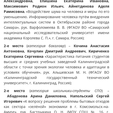
Александровна, Епишина Екатерина Ивановна,
Максимович Родион Ильич, Айнетдинова Аделя
Рамисовна
, «Воздействие шума на человека и меры по его
уменьшению. Информирование человека путём внедрения
интеллектуальных систем в Октябрьском районе города
Самара», рук. Варфоломеева В. В. (ФГАОУ ВО «Самарский
национальный исследовательский университет имени
академика Королева С. П.», г. Самара, Россия);
2-е место
(
категория бакалавр
) –
Кочина Анастасия
Антоновна, Кочулин Дмитрий Андреевич, Кириченко
Екатерина Сергеевна
«Характеристика питания студентов
высших и средних учебных заведений Калининградской
области с точки зрения экологии человека и адаптации в
условиях обучения», рук. Альшевская М. Н. (ФГАОУ ВО
«Калининградский государственный технический
университет», г. Калининград, Россия);
2-е место
(
категория школьники-студенты СПО
) –
Абадонова Арина Даниловна, Напольский Сергей
Игоревич
«К вопросу решения проблемы бытовых отходов
как сектора «зелёной» экономики в г. Комсомольск-на-
Амуре», рук. Бастрыкина О. Н. (МОУ СОШ № 16, г.