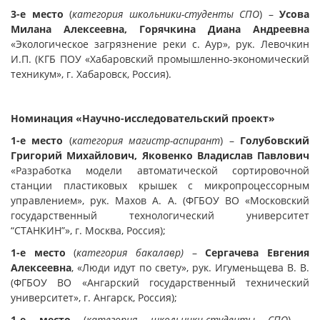
3-е место
(
категория школьники-студенты СПО
) –
Усова
Милана Алексеевна, Горячкина Диана Андреевна
«Экологическое загрязнение реки с. Аур», рук. Левочкин
И.П. (КГБ ПОУ «Хабаровский промышленно-экономический
техникум», г. Хабаровск, Россия).
Номинация «Научно-исследовательский проект»
1-е место
(
категория магистр-аспирант
) –
Голубовский
Григорий Михайлович, Яковенко Владислав Павлович
«Разработка модели автоматической сортировочной
станции пластиковых крышек с микропроцессорным
управлением», рук. Махов А. А. (ФГБОУ ВО «Московский
государственный технологический университет
“СТАНКИН”», г. Москва, Россия);
1-е место
(
категория бакалавр)
–
Сергачева Евгения
Алексеевна
, «Люди идут по свету», рук. Игуменьщева В. В.
(ФГБОУ ВО «Ангарский государственный технический
университет», г. Ангарск, Россия);
1-е место
(
категория школьники-студенты СПО
) –