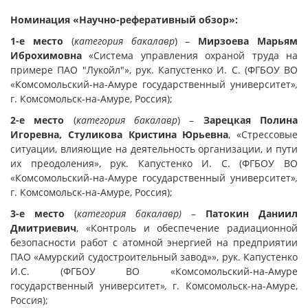
Номинация «Научно-реферативный обзор»:
1-е место
(
категория бакалавр
) –
Мирзоева Марьям
Иброхимовна
«Система управления охраной труда на
примере ПАО "Лукойл"», рук. Капустенко И. С. (ФГБОУ ВО
«Комсомольский-на-Амуре государственный университет»
,
г. Комсомольск-на-Амуре, Россия);
2-е место
(
категория бакалавр
) –
Зарецкая Полина
Игоревна, Стуликова Кристина Юрьевна
, «Стрессовые
ситуации, влияющие на деятельность организации, и пути
их преодоления», рук. Капустенко И. С. (ФГБОУ ВО
«Комсомольский-на-Амуре государственный университет»
,
г. Комсомольск-на-Амуре, Россия);
3-е место
(
категория бакалавр)
–
Патокин Даниил
Дмитриевич
, «Контроль и обеспечение радиационной
безопасности работ с атомной энергией на предприятии
ПАО «Амурский судостроительный завод»», рук. Капустенко
И.С. (ФГБОУ ВО «Комсомольский-на-Амуре
государственный университет»
,
г. Комсомольск-на-Амуре,
Россия);