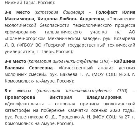
Нижний Тагил, Россия);
3-е место
(
категория бакалавр
) –
Голофаст Юлия
Максимовна, Хицкова Любовь Андреевна
, «Повышение
экологической безопасности технологического процесса
хромирования гальванического участка на АО
«Солнечногорском Механическом заводе», рук. Козырева
Л. В. (ФГБОУ ВО «Тверской государственный технический
университет», г. Тверь, Россия);
3-е место
(
категория школьники-студенты СПО
) –
Кайшина
Валерия Сергеевна
, «Качественный анализ детских
молочных смесей», рук. Бакаева Т. А. (МОУ СОШ №23, г.
Комсомольск-на-Амуре, Россия);
3-е место
(
категория школьники-студенты СПО
) –
Проваторова Виктория Владимировна
,
«Динофлагелляты – основная причина экологической
катастрофы на побережье Камчатки осенью 2020 года»,
рук. Решетникова О. Д., Проценко А. Н. (МОУ СОШ № 27, г.
Комсомольск-на-Амуре, Россия).