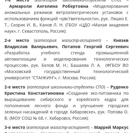
Армароли Ангелина Робертовна
«Моделирование
аномальных режимов ветроэлектрических установок с
использованием функций чувствительности», рук. Ляшко Е.
Т., Скорик И. В., Канов Л. Н. (ГБОУ «ЦДО «Малая академия
наук», г. Севастополь, Россия);
2-е место
(
категория магистр-аспирант
) –
Князев
Владислав Валерьевич, Потапов Георгий Сергеевич
«Разработка учебного стенда промышленной
автоматизации и моделирования технологических
процессов», рук. Белов М. Н.; Башаева Л. А. (ФГБОУ ВО
«Московский государственный технологический
университет “СТАНКИН”», г. Москва, Россия);
2-е место
(
категория школьники-студенты СПО
) –
Руденко
Кристина Константиновна
«Создание эко-питомника по
выращиванию сибирского и корейского кедра для
пополнения лесного фонда и улучшение городских
зеленых насаждений в городе Хабаровске», рук. Попова О.
В. (МОУ СОШ № 68, г. Хабаровск, Россия);
3-е место
(
категория магистр-аспирант
) –
Маррей Маркус