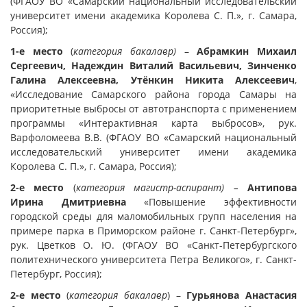
(ФГАОУ ВО «Самарский национальный исследовательский
университет имени академика Королева С. П.», г. Самара,
Россия);
1-е место
(
категория бакалавр)
–
Абрамкин Михаил
Сергеевич, Надеждин Виталий Васильевич, Зинченко
Галина Алексеевна, Утёнкин Никита Алексеевич
,
«Исследование Самарского района города Самары на
приоритетные выбросы от автотранспорта с применением
программы «Интерактивная карта выбросов», рук.
Варфоломеева В.В. (ФГАОУ ВО «Самарский национальный
исследовательский университет имени академика
Королева С. П.», г. Самара, Россия);
2-е место
(
категория магистр-аспирант) –
Антипова
Ирина Дмитриевна
«Повышение эффективности
городской среды для маломобильных групп населения на
примере парка в Приморском районе г. Санкт-Петербург»,
рук. Цветков О. Ю. (ФГАОУ ВО «Санкт-Петербургского
политехнического университета Петра Великого», г. Санкт-
Петербург, Россия);
2-е место
(
категория бакалавр
) –
Гурьянова Анастасия