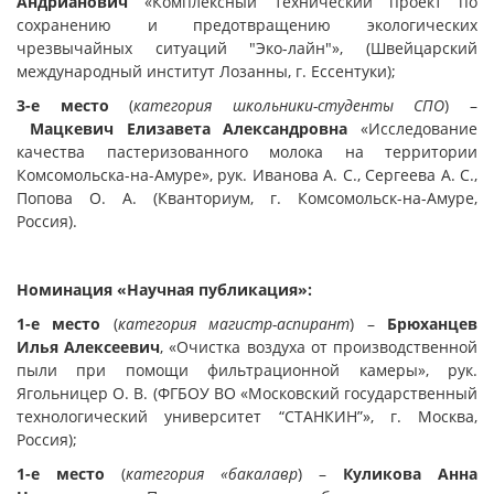
Андрианович
«Комплексный технический проект по
сохранению и предотвращению экологических
чрезвычайных ситуаций "Эко-лайн"», (Швейцарский
международный институт Лозанны, г. Ессентуки);
3-е место
(
категория школьники-студенты СПО
) –
Мацкевич Елизавета Александровна
«Исследование
качества пастеризованного молока на территории
Комсомольска-на-Амуре», рук. Иванова А. С., Сергеева А. С.,
Попова О. А. (Кванториум, г. Комсомольск-на-Амуре,
Россия).
Номинация «Научная публикация»:
1-е место
(
категория магистр-аспирант
) –
Брюханцев
Илья Алексеевич
, «Очистка воздуха от производственной
пыли при помощи фильтрационной камеры», рук.
Ягольницер О. В. (ФГБОУ ВО «Московский государственный
технологический университет “СТАНКИН”», г. Москва,
Россия);
1-е место
(
категория «бакалавр
) –
Куликова Анна