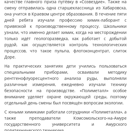
качестве главного приза путёвку в «Созвездие». Также на
смену отправилась одна старшеклассница из Хабаровска,
она учится в Краевом центре образования. В течение пяти
дней ребята изучали профессию химик-лаборант с
привязкой к производственному процессу. Школьники
узнали, что именно делает химик, когда на месторождении
только идёт геологоразведка, как работает с добытой
рудой, как осуществляется контроль технологических
процессов, что такое пульпа, флотоконцентрат, слиток
Доре.
На практических занятиях дети учились пользоваться
специальными приборами, осваивали методику
рентгенофлуоресцентного анализа руды, выполняли
различные измерения, ежедневно изучали технику
безопасности на производстве. «Полиметалл» особое
внимание уделяет охране окружающей среды, поэтому
отдельный день смены был посвящён вопросам экологии.
С юными химиками работали сотрудники «Полиметалла», а
также преподаватели Комсомольского-на-Амуре
государственного университета и Амурского
политехнического техникума.