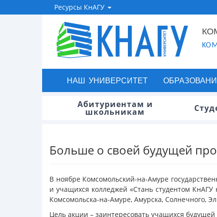
Ресурсы КнАГУ
КО
KOM
НАШ УНИВЕРСИТЕТ
ОБРАЗОВАНИ
Абитуриентам и
Студ
школьникам
Больше о своей будущей про
В ноябре Комсомольский-на-Амуре государстве
и учащихся колледжей «Стань студентом КнАГУ 
Комсомольска-на-Амуре, Амурска, Солнечного, Эл
Цель акции – заинтересовать учащихся будущей