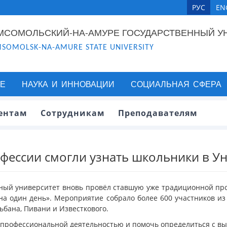
РУС
EN
МСОМОЛЬСКИЙ-НА-АМУРЕ ГОСУДАРСТВЕННЫЙ У
SOMOLSK-NA-AMURE STATE UNIVERSITY
Е
НАУКА И ИННОВАЦИИ
СОЦИАЛЬНАЯ СФЕРА
ентам
Сотрудникам
Преподавателям
фессии смогли узнать школьники в У
нный университет вновь провёл ставшую уже традиционной п
на один день». Мероприятие собрало более 600 участников и
ьбана, Пивани и Известкового.
 профессиональной деятельностью и помочь определиться с в