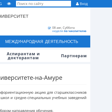
G
Вход
НИВЕРСИТЕТ
08 авг, Суббота
неделя
по числителю
МЕЖДУНАРОДНАЯ ДЕЯТЕЛЬНОСТЬ
Аспирантам и
Партнерам
докторантам
ниверситете-на-Амуре
рофориентационную акцию для старшеклассников
з школ и средне-специальных учебных заведений
ыбором направления обучения.