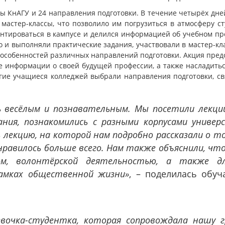
ы КнАГУ и 24 направления подготовки. В течение четырёх дне
мастер-классы, что позволило им погрузиться в атмосферу 
ентироваться в кампусе и делился информацией об учебном пр
о и выполняли практические задания, участвовали в мастер-кл
 особенностей различных направлений подготовки. Акция пред
е информации о своей будущей профессии, а также насладит
ие учащиеся колледжей выбрали направления подготовки, св
.
ь весёлым и познавательным. Мы посетили лекци
ния, познакомились с разными корпусами универ
лекцию, на которой нам подробно рассказали о т
равилось больше всего. Нам также объяснили, что
ом, волонтёрской деятельностью, а также д
рамках общественной жизни»
, – поделилась обу
евочка-студентка, которая сопровождала нашу г