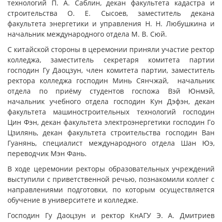
технологий П. А. Саблин, декан факультета кадастра и
строительства О. Е. Сысоев, заместитель декана
факультета энергетики и управления Н. Н. Любушкина и
начальник международного отдела М. В. Сюй.
С китайской стороны в церемонии приняли участие ректор
колледжа, заместитель секретаря комитета партии
господин Гу Даоцзун, член комитета партии, заместитель
ректора колледжа господин Минь Сянчжай, начальник
отдела по приёму студентов госпожа Вэй Юнмэй,
начальник учебного отдела господин Кун Дэфэн, декан
факультета машиностроительных технологий господин
Цин Фэн, декан факультета электроэнергетики господин Го
Цзилянь, декан факультета строительства господин Ван
Гуанянь, специалист международного отдела Шан Юэ,
переводчик Мэн Фань.
В ходе церемонии ректоры образовательных учреждений
выступили с приветственной речью, познакомили коллег с
направлениями подготовки, по которым осуществляется
обучение в университете и колледже.
Господин Гу Даоцзун и ректор КнАГУ Э. А. Дмитриев