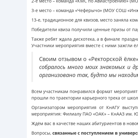
2-е место – команда «КМС по Авиастроению» (М
3-е место – команда «Чеферычо» (МОУ СОШ «Инж
13-е, традиционное для квизов, место заняла ко
Победители квиза получили ценные призы от пар
Также ребят ждала дискотека, а в финале праздн
Участники мероприятия вместе с ними зажгли ё
Своим отзывом о «Ректорской ёлк
собралось много моих знакомых и д
организовано так, будто мы находим
Всем участникам понравился формат мероприяти
прошли по траектории карьерного трека от шко
Организатором мероприятия от КнАГУ выступ
мероприятия: Филиалу ПАО «ОАК» – КнААЗ им. Ю.
Ждём вас в качестве наших абитуриентов в новом
Вопросы,
связанные с поступлением в универс