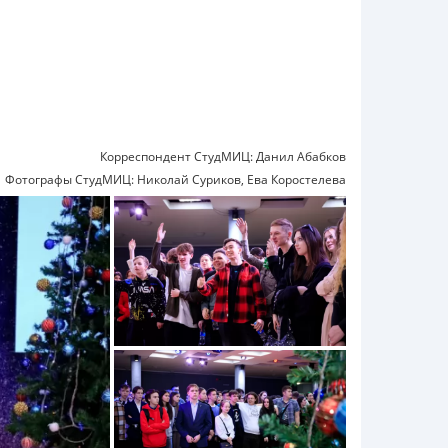
Корреспондент СтудМИЦ: Данил Абабков
Фотографы СтудМИЦ: Николай Суриков, Ева Коростелева