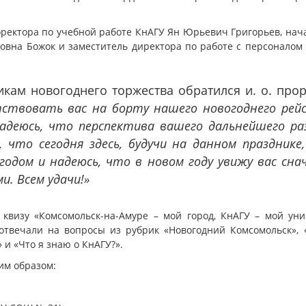
оректора по учебной работе КнАГУ Ян Юрьевич Григорьев, н
ровна Божок и заместитель директора по работе с персоналом
икам новогоднего торжества обратился и. о. про
тствовать вас на борту нашего новогоднего рейс
надеюсь, что перспектива вашего дальнейшего р
 что сегодня здесь, будучи на данном празднике,
одом и надеюсь, что в новом году увижу вас сна
. Всем удачи!»
визу «Комсомольск-на-Амуре – мой город, КнАГУ – мой уни
твечали на вопросы из рубрик «Новогодний Комсомольск», «Ф
 и «Что я знаю о КнАГУ?».
им образом: