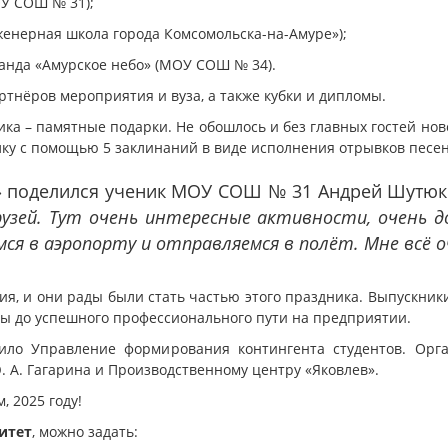
ОУ СОШ № 31);
енерная школа города Комсомольска-на-Амуре»);
манда «Амурское небо» (МОУ СОШ № 34).
тнёров мероприятия и вуза, а также кубки и дипломы.
ика – памятные подарки. Не обошлось и без главных гостей но
лку с помощью 5 заклинаний в виде исполнения отрывков песен
е» поделился ученик МОУ СОШ № 31 Андрей Шутюк
рузей. Тут очень интересные активности, очень д
ся в аэропорту и отправляемся в полёт. Мне всё о
я, и они рады были стать частью этого праздника. Выпускник
лы до успешного профессионального пути на предприятии.
ило Управление формирования контингента студентов. Орг
 А. Гагарина и Производственному центру «Яковлев».
, 2025 году!
итет
, можно задать: