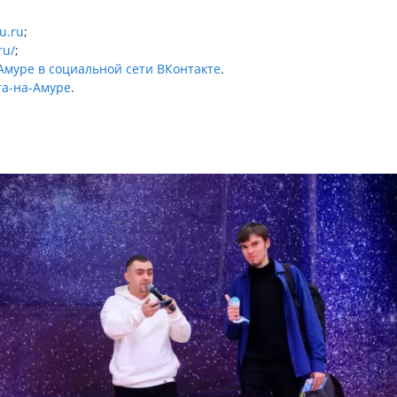
u.ru
;
ru/
;
Амуре в социальной сети ВКонтакте
.
та-на-Амуре
.