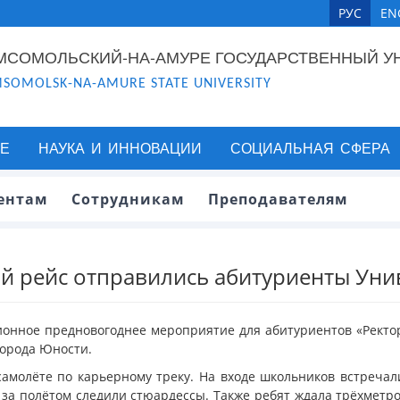
РУС
EN
МСОМОЛЬСКИЙ-НА-АМУРЕ ГОСУДАРСТВЕННЫЙ У
SOMOLSK-NA-AMURE STATE UNIVERSITY
Е
НАУКА И ИННОВАЦИИ
СОЦИАЛЬНАЯ СФЕРА
ентам
Сотрудникам
Преподавателям
ий рейс отправились абитуриенты Уни
ионное предновогоднее мероприятие для абитуриентов «Ректорс
города Юности.
амолёте по карьерному треку. На входе школьников встречал
за полётом следили стюардессы. Также ребят ждала трёхметро