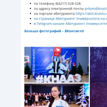
по телефону 8(4217) 528-528;
по адресу электронной почты
prkom@knast
на портале абитуриента
https://abit.knastu.
на странице Абитуриент Университета-на-
в Telegram-канале Абитуриент Университе
Больше фотографий – ВКонтакте!