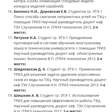
катера «LIDIA» (номинация стендовые модели
конкурса моделей кораблей).
Биленко Н.И., Доровская Е.В.
Студентки гр. 9ТЭ-1
Поиск способа сжигания непроектных углей на ТЭЦ с
помощью ТРИЗ Научный руководитель доцент каф.
ТЭУ Случанинов Н.Н. (ТРИЗ-технологии 2013,
2-е
место
).
Петухов Н.А.
Студент гр. 9ТЭ-1 Преодоление
противоречий в системе обучения иностранному
языку в техническом университете с помощью ТРИЗ.
Научный руководитель доцент каф. «Иностранные
языки» Золотухина В.П. (ТРИЗ-технологии 2013,
2-е
место
).
Шидловская Д. К.
Студент гр. 9ТЭ-1. Применение
ТРИЗ для решения задачи удаления агрессивных
газов из воды на ТЭЦ. Научный руководитель доцент
каф.ТЭУ Случанинов Н.Н. (ТРИЗ-технологии 2013,
1-е
место
).
Шишкин А. В.
Студент гр. 0ТЭ-1. Использование
ТРИЗ для повышения эффективности работы ТЭЦ.
Научный руководитель доцент каф. ТЭУ Случанинов
Н.Н. (ТРИЗ-технологии 2013,
1-е место
).