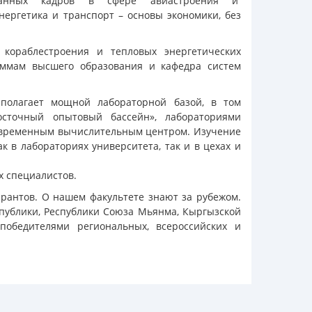
ванных кадров в сфере авиастроения и
нергетика и транспорт – основы экономики, без
 кораблестроения и тепловых энергетических
раммам высшего образования и кафедра систем
сполагает мощной лабораторной базой, в том
осточный опытовый бассейн», лабораториями
 современным вычислительным центром. Изучение
 в лабораториях университета, так и в цехах и
х специалистов.
ирантов. О нашем факультете знают за рубежом.
спублики, Республики Союза Мьянма, Кыргызской
 победителями региональных, всероссийских и