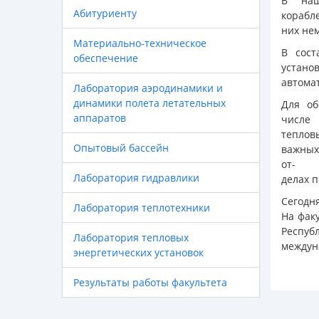
В наш
Абитуриенту
корабл
них не
Материально-техническое
В сост
обеспечение
устано
автома
Лаборатория аэродинамики и
динамики полета летательных
Для об
аппаратов
числе 
теплов
Опытовый бассейн
важных
от-
Лаборатория гидравлики
делах 
Сегодн
Лаборатория теплотехники
На фак
Респуб
Лаборатория тепловых
междун
энергетических установок
Результаты работы факультета