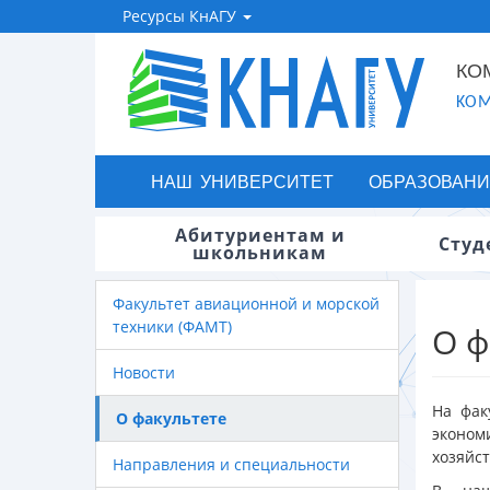
Ресурсы КнАГУ
КО
KOM
НАШ УНИВЕРСИТЕТ
ОБРАЗОВАНИ
Абитуриентам и
Студ
школьникам
Факультет авиационной и морской
техники (ФАМТ)
О ф
Новости
На фак
О факультете
эконом
хозяйст
Направления и специальности