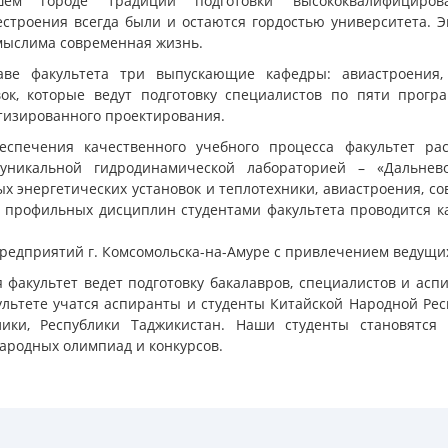
ем городе традиции подготовки высококвалифициро
естроения всегда были и остаются гордостью университета. Э
мыслима современная жизнь.
аве факультета три выпускающие кафедры: авиастроения,
вок, которые ведут подготовку специалистов по пяти прог
тизированного проектирования.
еспечения качественного учебного процесса факультет ра
уникальной гидродинамической лабораторией – «Дальнев
ых энергетических установок и теплотехники, авиастроения,
 профильных дисциплин студентами факультета проводится как
предприятий г. Комсомольска-на-Амуре с привлечением ведущи
я факультет ведет подготовку бакалавров, специалистов и асп
ультете учатся аспиранты и студенты Китайской Народной Ре
лики, Республики Таджикистан. Наши студенты становятся
ародных олимпиад и конкурсов.