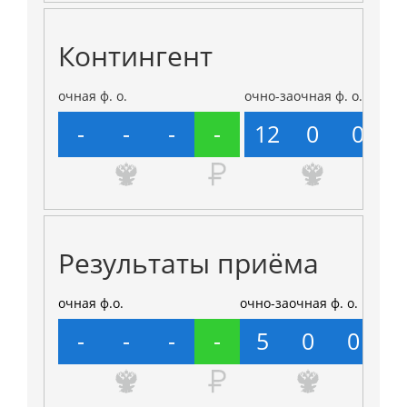
Контингент
очная ф. о.
очно-заочная ф. о.
-
-
-
-
12
0
0
Результаты приёма
очная ф.о.
очно-заочная ф. о.
-
-
-
-
5
0
0
2