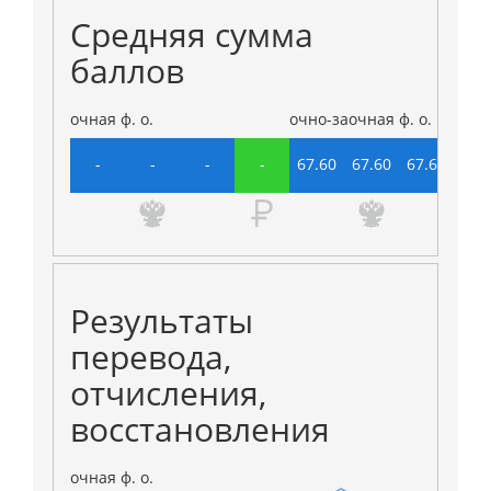
Средняя сумма
баллов
очная ф. о.
очно-заочная ф. о.
-
-
-
-
67.60
67.60
67.60
68.
Результаты
перевода,
отчисления,
восстановления
очная ф. о.