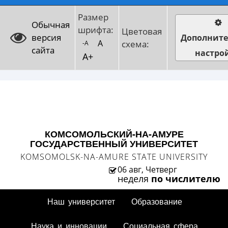
Размер
Обычная
шрифта:
Цветовая
версия
Дополнит
A
схема:
-A
сайта
настро
A+
КОМСОМОЛЬСКИЙ-НА-АМУРЕ
ГОСУДАРСТВЕННЫЙ УНИВЕРСИТЕТ
KOMSOMOLSK-NA-AMURE STATE UNIVERSITY
06 авг, Четверг
неделя
по числителю
Наш университет
Образование
Наука и инновации
Социальная сфера