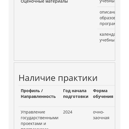
учебный план
Оценочные материалы
описание
образователь
программы
календарный
учебный граф
Наличие практики
Профиль /
Год начала
Форма
Налич
Направленность
подготовки
обучения
Учеб
Управление
2024
очно-
3
государственными
заочная
проектами и