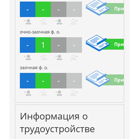
-
-
-
-
Приказы
очно-заочная ф. о.
-
1
-
-
Приказы
заочная ф. о.
-
-
-
-
Приказы
Информация о
трудоустройстве