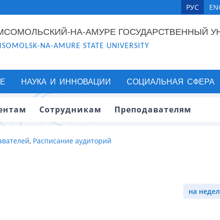
РУС
EN
МСОМОЛЬСКИЙ-НА-АМУРЕ ГОСУДАРСТВЕННЫЙ У
SOMOLSK-NA-AMURE STATE UNIVERSITY
Е
НАУКА И ИННОВАЦИИ
СОЦИАЛЬНАЯ СФЕРА
ентам
Сотрудникам
Преподавателям
авателей
,
Расписание аудиторий
на недел