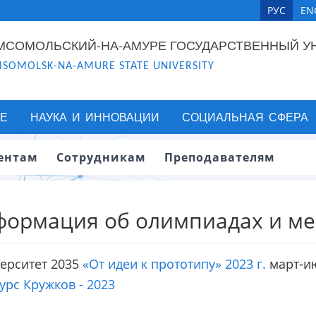
РУС
EN
МСОМОЛЬСКИЙ-НА-АМУРЕ ГОСУДАРСТВЕННЫЙ У
SOMOLSK-NA-AMURE STATE UNIVERSITY
Е
НАУКА И ИННОВАЦИИ
СОЦИАЛЬНАЯ СФЕРА
ентам
Сотрудникам
Преподавателям
ормация об олимпиадах и м
рситет 2035
«От идеи к прототипу» 2023 г.
март-и
рс Кружков - 2023