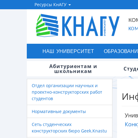
Ресурсы КнАГУ
КО
KOM
НАШ УНИВЕРСИТЕТ
ОБРАЗОВАНИ
Абитуриентам и
Студ
школьникам
Отдел организации научных и
проектно-конструкторских работ
Инф
студентов
Нормативные документы
Униве
Конку
Сеть студенческих
конструкторских бюро Geek.Knastu