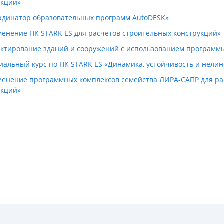
укций»
ординатор образовательных программ AutoDESK»
менение ПК STARK ES для расчетов строительных конструкций»
ектирование зданий и сооружений с использованием програм
циальный курс по ПК STARK ES «Динамика, устойчивость и нели
менение программных комплексов семейства ЛИРА-САПР для ра
укций»