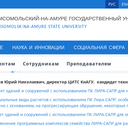
РУС
EN
МСОМОЛЬСКИЙ-НА-АМУРЕ ГОСУДАРСТВЕННЫЙ У
SOMOLSK-NA-AMURE STATE UNIVERSITY
Е
НАУКА И ИННОВАЦИИ
СОЦИАЛЬНАЯ СФЕРА
ентам
Сотрудникам
Преподавателям
в Юрий Николаевич, директор ЦИТС КнАГУ, кандидат техни
счет зданий и сооружений с использованием ПК ЛИРА-САПР для
циальные виды расчетов с использованием ПК Лира-САПР: особ
тно с основанием, на прогрессирующее обрушение, некоторые
чет зданий и сооружений с использованием ПК ЛИРА-САПР для 
менение программных комплексов семейства ЛИРА-САПР для ра