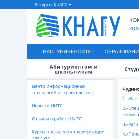
Ресурсы КнАГУ
КО
KOM
НАШ УНИВЕРСИТЕТ
ОБРАЗОВАНИ
Абитуриентам и
Студ
школьникам
Центр информационных
Чудино
технологий в строительстве
1. «Ра
Новости ЦИТС
2.«Спе
совмес
Отзывы о работе ЦИТС
3.«Рас
Курсы повышения квалификации
4.«При
для СРО