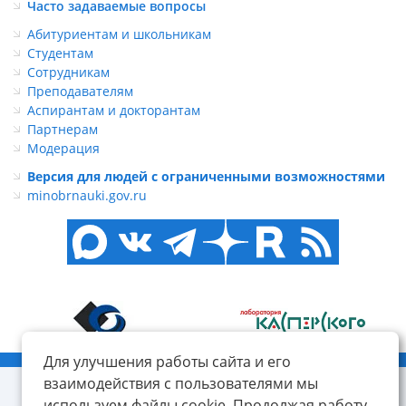
Часто задаваемые вопросы
Абитуриентам и школьникам
Студентам
Сотрудникам
Преподавателям
Аспирантам и докторантам
Партнерам
Модерация
Версия для людей с ограниченными возможностями
minobrnauki.gov.ru
Для улучшения работы сайта и его
© ФГБОУ ВО «КнАГУ», 2014-2026
взаимодействия с пользователями мы
используем файлы cookie. Продолжая работу