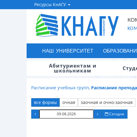
Ресурсы КнАГУ
КО
KOM
НАШ УНИВЕРСИТЕТ
ОБРАЗОВАНИ
Абитуриентам и
Студ
школьникам
Расписание учебных групп
,
Расписание препод
все формы
очная
заочная и очно-заочная
Сегодня