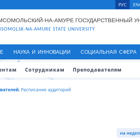
РУС
EN
МСОМОЛЬСКИЙ-НА-АМУРЕ ГОСУДАРСТВЕННЫЙ У
SOMOLSK-NA-AMURE STATE UNIVERSITY
Е
НАУКА И ИННОВАЦИИ
СОЦИАЛЬНАЯ СФЕРА
ентам
Сотрудникам
Преподавателям
авателей
,
Расписание аудиторий
на недел