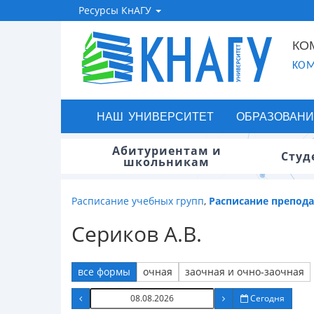
Ресурсы КнАГУ
КО
KOM
НАШ УНИВЕРСИТЕТ
ОБРАЗОВАНИ
Абитуриентам и
Студ
школьникам
Расписание учебных групп
,
Расписание препод
Сериков А.В.
все формы
очная
заочная и очно-заочная
Сегодня