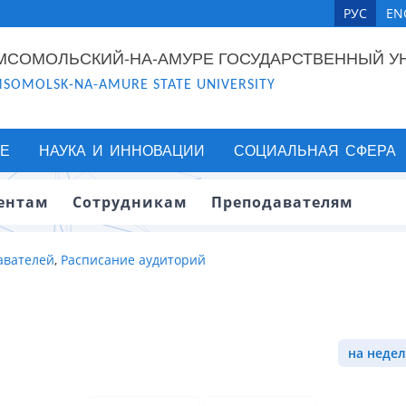
РУС
EN
МСОМОЛЬСКИЙ-НА-АМУРЕ ГОСУДАРСТВЕННЫЙ У
SOMOLSK-NA-AMURE STATE UNIVERSITY
Е
НАУКА И ИННОВАЦИИ
СОЦИАЛЬНАЯ СФЕРА
ентам
Сотрудникам
Преподавателям
авателей
,
Расписание аудиторий
на недел