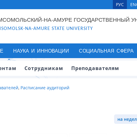
РУС
EN
МСОМОЛЬСКИЙ-НА-АМУРЕ ГОСУДАРСТВЕННЫЙ У
SOMOLSK-NA-AMURE STATE UNIVERSITY
Е
НАУКА И ИННОВАЦИИ
СОЦИАЛЬНАЯ СФЕРА
ентам
Сотрудникам
Преподавателям
авателей
,
Расписание аудиторий
на недел