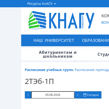
Ресурсы КнАГУ
КО
KOM
НАШ УНИВЕРСИТЕТ
ОБРАЗОВАНИ
Абитуриентам и
Студ
школьникам
Расписание учебных групп
,
Расписание препод
2ТЭб-1П
Сегодня