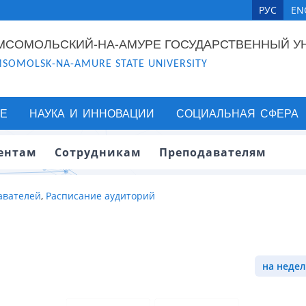
РУС
EN
МСОМОЛЬСКИЙ-НА-АМУРЕ ГОСУДАРСТВЕННЫЙ У
SOMOLSK-NA-AMURE STATE UNIVERSITY
Е
НАУКА И ИННОВАЦИИ
СОЦИАЛЬНАЯ СФЕРА
ентам
Сотрудникам
Преподавателям
авателей
,
Расписание аудиторий
на недел