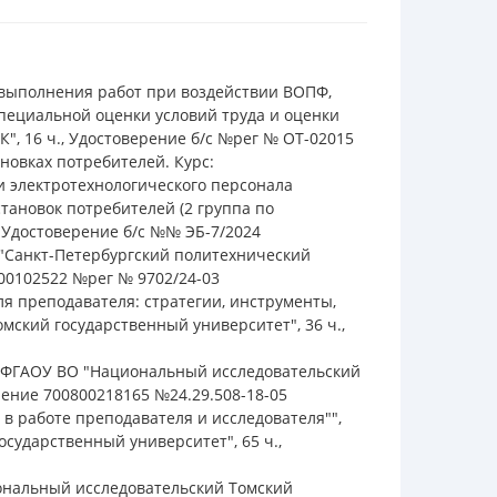
 выполнения работ при воздействии ВОПФ,
пециальной оценки условий труда и оценки
К", 16 ч., Удостоверение б/с №рег № ОТ-02015
ановках потребителей. Курс:
и электротехнологического персонала
тановок потребителей (2 группа по
., Удостоверение б/с №№ ЭБ-7/2024
 "Санкт-Петербургский политехнический
400102522 №рег № 9702/24-03
ля преподавателя: стратегии, инструменты,
мский государственный университет", 36 ч.,
", ФГАОУ ВО "Национальный исследовательский
рение 700800218165 №24.29.508-18-05
 в работе преподавателя и исследователя"",
сударственный университет", 65 ч.,
иональный исследовательский Томский