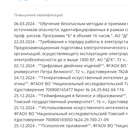
Повышение квалификации:
06.03.2024 - "Обучение безопасным методам и приемам
источников опасности, идентифицированных в рамках с
проф. рисков. Программа "Б" в объеме 16 часов.", АО "ДГ
22.03.2024 - "Требования к порядку работы в электроуст
Предэкзаменационная подготовка электротехнического 
организаций, осуществляющего эксплуатацию электроус
электробезопасности до и выше 1000 В)", АО "ДГК", 72 ч
02.12.2024 - ""Цифровые двойники изделий"", ФГАОУ ВО
университет Петра Великого", 72 ч., Удостоверение 782
24.12.2024 - ""Генеративный искусственный интеллект д
этика"", ФГАОУ ВО "Национальный исследовательский То
Удостоверение 700800165477 №рег № 24-29.842-04-174
25.12.2024 - ""Геймификация в бизнесе и образовании"
Томский государственный университет", 16 ч., Удостове
25.12.2024 - ""Использование искусственного интеллекта
ФГАОУ ВО "Национальный исследовательский Томский го
Удостоверение 700800183050 №24-29.700-21-09
25.12.2024 - ""Психология призвания"", ФГАОУ ВО "Нац