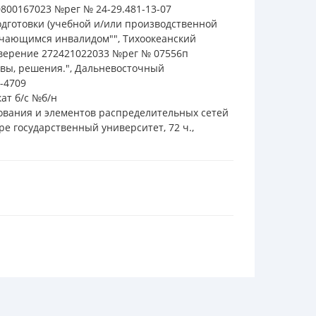
0800167023 №рег № 24-29.481-13-07
одготовки (учебной и/или производственной
бучающимся инвалидом"", Тихоокеанский
товерение 272421022033 №рег № 07556п
овы, решения.", Дальневосточный
-4709
кат б/с №б/н
дования и элементов распределительных сетей
е государственный университет, 72 ч.,