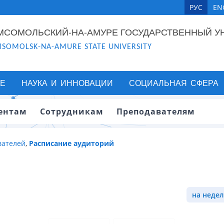
РУС
EN
МСОМОЛЬСКИЙ-НА-АМУРЕ ГОСУДАРСТВЕННЫЙ У
SOMOLSK-NA-AMURE STATE UNIVERSITY
Е
НАУКА И ИННОВАЦИИ
СОЦИАЛЬНАЯ СФЕРА
ентам
Сотрудникам
Преподавателям
вателей
,
Расписание аудиторий
на недел