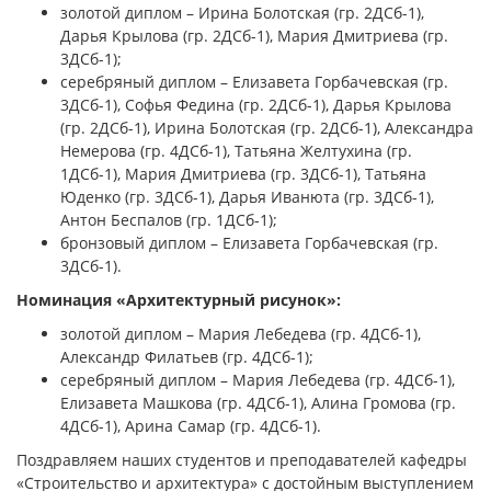
золотой диплом – Ирина Болотская (гр. 2ДСб-1),
Дарья Крылова (гр. 2ДСб-1), Мария Дмитриева (гр.
3ДСб-1);
серебряный диплом – Елизавета Горбачевская (гр.
3ДСб-1), Софья Федина (гр. 2ДСб-1), Дарья Крылова
(гр. 2ДСб-1), Ирина Болотская (гр. 2ДСб-1), Александра
Немерова (гр. 4ДСб-1), Татьяна Желтухина (гр.
1ДСб-1), Мария Дмитриева (гр. 3ДСб-1), Татьяна
Юденко (гр. 3ДСб-1), Дарья Иванюта (гр. 3ДСб-1),
Антон Беспалов (гр. 1ДСб-1);
бронзовый диплом – Елизавета Горбачевская (гр.
3ДСб-1).
Номинация «Архитектурный рисунок»:
золотой диплом – Мария Лебедева (гр. 4ДСб-1),
Александр Филатьев (гр. 4ДСб-1);
серебряный диплом – Мария Лебедева (гр. 4ДСб-1),
Елизавета Машкова (гр. 4ДСб-1), Алина Громова (гр.
4ДСб-1), Арина Самар (гр. 4ДСб-1).
Поздравляем наших студентов и преподавателей кафедры
«Строительство и архитектура» с достойным выступлением