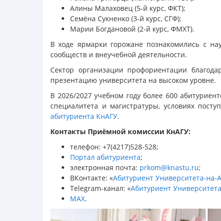
Алины Малаховец (5-й курс, ФКТ);
Семёна Сукненко (3-й курс, СГФ);
Марии Богдановой (2-й курс, ФМХТ).
В ходе ярмарки горожане познакомились с на
сообществ и внеучебной деятельности.
Сектор организации профориентации благодар
презентацию университета на высоком уровне.
В 2026/2027 учебном году более 600 абитуриен
специалитета и магистратуры, условиях посту
абитуриента КнАГУ
.
Контакты Приёмной комиссии КнАГУ:
телефон: +7(4217)528-528;
Портал абитуриента
;
электронная почта:
prkom@knastu.ru
;
ВКонтакте: «
Абитуриент Университета-на-
Telegram-канал: «
Абитуриент Университета
МАХ
.