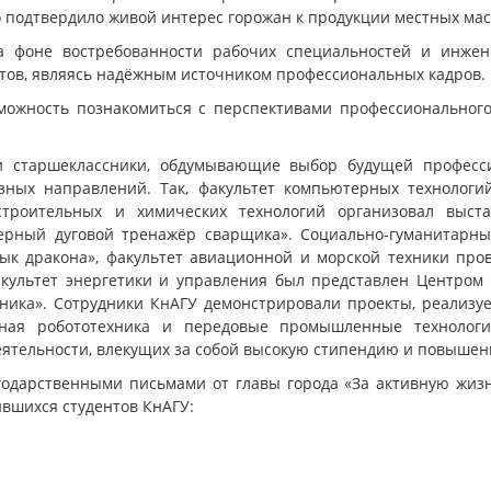
 подтвердило живой интерес горожан к продукции местных мас
а фоне востребованности рабочих специальностей и инжене
тов, являясь надёжным источником профессиональных кадров.
можность познакомиться с перспективами профессионального
и старшеклассники, обдумывающие выбор будущей профессии
зных направлений. Так, факультет компьютерных технологи
остроительных и химических технологий организовал вы
ерный дуговой тренажёр сварщика». Социально-гуманитарный
ык дракона», факультет авиационной и морской техники про
акультет энергетики и управления был представлен Центром 
ника». Сотрудники КнАГУ демонстрировали проекты, реализу
нная робототехника и передовые промышленные технологи
деятельности, влекущих за собой высокую стипендию и повышен
агодарственными письмами от главы города «За активную жи
ившихся студентов КнАГУ: