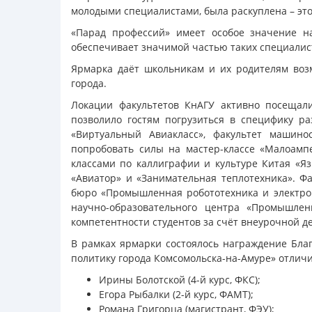
молодыми специалистами, была раскуплена – это
«Парад профессий» имеет особое значение н
обеспечивает значимой частью таких специалис
Ярмарка даёт школьникам и их родителям воз
города.
Локации факультетов КнАГУ активно посещал
позволило гостям погрузиться в специфику ра
«Виртуальный Авиакласс», факультет машин
попробовать силы на мастер-классе «Малоамп
классами по каллиграфии и культуре Китая «Яз
«Авиатор» и «Занимательная теплотехника». Ф
бюро «Промышленная робототехника и электро
научно-образовательного центра «Промышле
компетентности студентов за счёт внеурочной 
В рамках ярмарки состоялось награждение Бл
политику города Комсомольска-на-Амуре» отлич
Ирины Болотской (4-й курс, ФКС);
Егора Рыбалки (2-й курс, ФАМТ);
Романа Григорца (магистрант, ФЭУ);