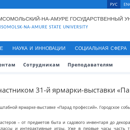
РУС
EN
МСОМОЛЬСКИЙ-НА-АМУРЕ ГОСУДАРСТВЕННЫЙ У
SOMOLSK-NA-AMURE STATE UNIVERSITY
Е
НАУКА И ИННОВАЦИИ
СОЦИАЛЬНАЯ СФЕРА
ентам
Сотрудникам
Преподавателям
участником 31-й ярмарки-выставки «П
сштабной ярмарке-выставке «Парад профессий». Городское собы
стеров – от предметов быта и садового инвентаря до декор
р-классы и интерактивные игры. Уже в первые часы часть т