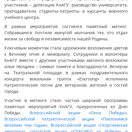
участников – делегация КнАГУ: руководство университета,
преподаватели, студенты-патриоты и курсанты военного
учебного центра.
В рамках мероприятия состоялся памятный митинг.
Собравшиеся почтили минутой молчания тех, кто отдал
жизни за свободу и независимость нашей Родины.
Ключевым моментом стала церемония возложения цветов
к Вечному огню и мемориалу. Сотрудники и волонтёры
КнАГУ вместе с другими участниками митинга возложили
алые гвоздики – символ памяти и благодарности. Вечером
на Театральной площади в рамках поздравительного
концерта вокальная группа «Eversong» исполнила
патриотические песни для ветеранов, жителей и гостей
города.
Участие в митинге стало частью широкой программы
памятных мероприятий КнАГУ, приуроченных ко Дню
Победы:
Всероссийской акции «Окна Победы»
,
Всероссийской патриотической акции «Поклонимся
великим тем годам»
,
Всероссийской акции «Георгиевская
ленточка»
,
городской акции «СПАСИБО за Победу» и