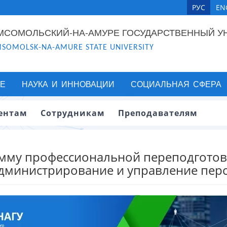
РУС
EN
МСОМОЛЬСКИЙ-НА-АМУРЕ ГОСУДАРСТВЕННЫЙ У
SOMOLSK-NA-AMURE STATE UNIVERSITY
Е
НАУКА И ИННОВАЦИИ
СОЦИАЛЬНАЯ СФЕРА
ентам
Сотрудникам
Преподавателям
амму профессиональной переподгото
администрирование и управление пер