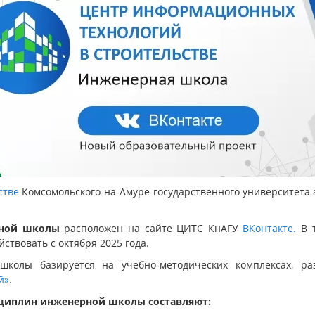
стве
Комсомольского-на-Амуре государственного университета
рной школы
расположен на сайте ЦИТС КнАГУ
ВКонтакте.
В т
ствовать с октября 2025 года.
колы базируется на учебно-методических комплексах, р
й»
.
сциплин инженерной школы составляют: