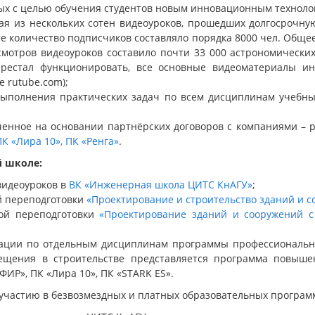
ных с целью обучения студентов новым инновационным техноло
ая из нескольких сотен видеоуроков, прошедших долгосрочн
е количество подписчиков составляло порядка 8000 чел. Общее
отров видеоуроков составило почти 33 000 астрономических 
перестал функционировать, все основные видеоматериалы
 rutube.com);
 выполнения практических задач по всем дисциплинам учеб
ченное на основании партнёрских договоров с компаниями – 
ПК «Лира 10»,
ПК «Ренга»
.
 школе:
видеоуроков в
ВК «Инженерная школа ЦИТС КнАГУ»
;
 переподготовки
«Проектирование и строительство зданий и с
ой переподготовки
«Проектирование зданий и сооружений 
ации по отдельным дисциплинам программы профессионально
ещения в строительстве представляется программа повыше
ИР», ПК «Лира 10», ПК «STARK ES».
 участию в безвозмездных и платных образовательных програ