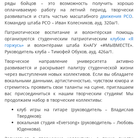
ряды бойцов – это возможность получить хорошо
оплачиваемую работу на летний период, творчески
развиваться и стать частью масштабного
движения РСО
.
Командир штаба РСО – Иван Колесников, ауд. 320а/1.
Патриотическое воспитание и волонтёрская помощь
организуются студенческим патриотическим
клубом «Я
горжусь»
и волонтёрами штаба КнАГУ «#МЫВМЕСТЕ».
Руководитель клуба – Тимофей Обухов, ауд. 426а/1.
Творческое направление университета активно
развивается и раскрывает палитру студенческой жизни
через выступления новых коллективов. Если вы обладаете
вокальными данными, артистичностью, чувством юмора и
стремитесь проявить свои таланты на сцене, приглашаем
вас присоединиться к нашим творческим студиям! Мы
продолжаем набор в творческие коллективы:
клуб игры на гитаре (руководитель – Владислав
Твердяков);
вокальная студия «Eversong» (руководитель – Любовь
Юденкова).