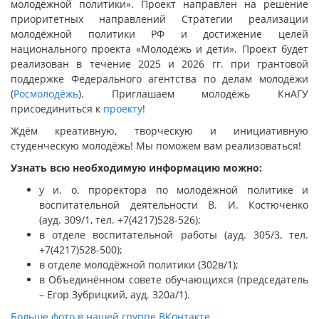
молодёжной политики». Проект направлен на решение
приоритетных направлений Стратегии реализации
молодёжной политики РФ и достижение целей
национального проекта «Молодёжь и дети». Проект будет
реализован в течение 2025 и 2026 гг. при грантовой
поддержке Федерального агентства по делам молодёжи
(
Росмолодёжь
). Приглашаем молодёжь КнАГУ
присоединиться к
проекту
!
Ждём креативную, творческую и инициативную
студенческую молодёжь! Мы поможем вам реализоваться!
Узнать всю необходимую информацию можно:
у и. о. проректора по молодёжной политике и
воспитательной деятельности В. И. Костюченко
(ауд. 309/1, тел. +7(4217)528-526);
в отделе воспитательной работы (ауд. 305/3, тел.
+7(4217)528-500);
в отделе молодёжной политики (302в/1);
в Объединённом совете обучающихся (председатель
– Егор Зубрицкий, ауд. 320а/1).
Больше фото в нашей группе ВКонтакте