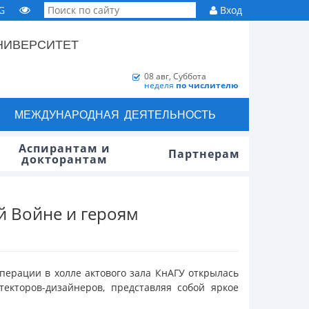
G
Вход
НИВЕРСИТЕТ
08 авг, Суббота
неделя
по числителю
МЕЖДУНАРОДНАЯ ДЕЯТЕЛЬНОСТЬ
Аспирантам и
Партнерам
докторантам
й Войне и героям
перации в холле актового зала КнАГУ открылась
екторов-дизайнеров, представляя собой яркое