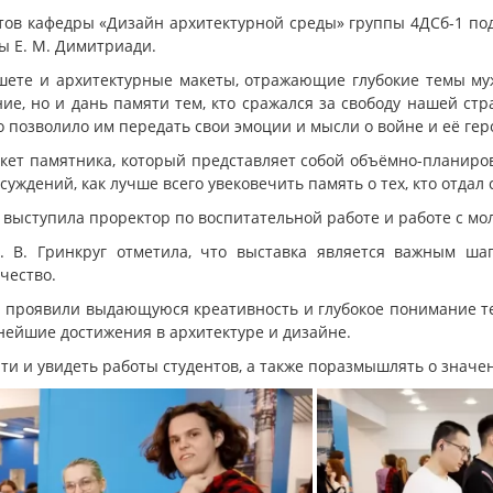
тов кафедры «Дизайн архитектурной среды» группы 4ДСб-1 под
ы Е. М. Димитриади.
шете и архитектурные макеты, отражающие глубокие темы муж
ние, но и дань памяти тем, кто сражался за свободу нашей ст
 позволило им передать свои эмоции и мысли о войне и её гер
кет памятника, который представляет собой объёмно-планиро
уждений, как лучше всего увековечить память о тех, кто отдал 
выступила проректор по воспитательной работе и работе с мол
Н. В. Гринкруг отметила, что выставка является важным 
чество.
ы проявили выдающуюся креативность и глубокое понимание те
нейшие достижения в архитектуре и дизайне.
 и увидеть работы студентов, а также поразмышлять о значе