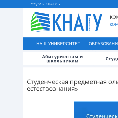
Ресурсы КнАГУ
КО
KOM
НАШ УНИВЕРСИТЕТ
ОБРАЗОВАНИ
Абитуриентам и
Студ
школьникам
Cтуденческая предметная о
естествознания»