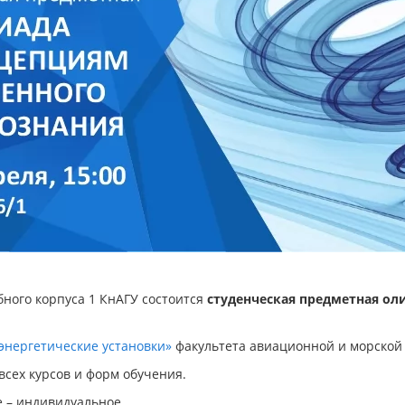
бного корпуса 1 КнАГУ состоится
студенческая предметная о
энергетические установки»
факультета авиационной и морской 
сех курсов и форм обучения.
 – индивидуальное.