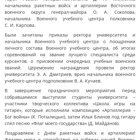
начальника ракетных войск и артиллерии Восточного
военного округа генерал-майора О. А. Соколова,
начальника Военного учебного центра полковника
С. И. Карпова.
Были зачитаны приказы ректора университета и
начальника Военного учебного центра о поощрении
личного состава Военного учебного центра, об итогах
соревнований на звание лучшего специалиста среди
курсантов, о присвоении очередных учебных воинских
званий. Церемонию награждения провели ректор
университета Э. А. Дмитриев, врио начальника военного
учебного центра подполковник В. А. Кучаев.
В завершение праздничного мероприятия перед
собравшимися выступили студенты университета –
участники творческого коллектива «Школа игры на
гитаре», которые исполнили композицию «Артиллерия –
Бог войны» (К. Потылицын), затем Илья Блинов под гитару
спел песню «Флаг моего государства» (Д. Майданов).
Поздравляем с Днём ракетных войск и артиллерии!
Желаем мира и спокойствия на рубежах нашей Родины,