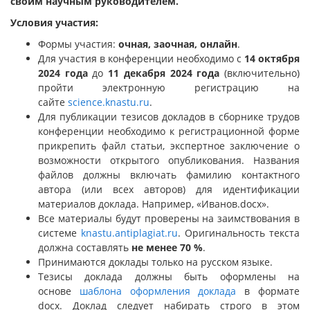
своим научным руководителем.
Условия участия:
Формы участия:
очная, заочная, онлайн
.
Для участия в конференции необходимо с
14 октября
2024 года
до
11 декабря 2024 года
(включительно)
пройти электронную регистрацию на
сайте
science.knastu.ru
.
Для публикации тезисов докладов в сборнике трудов
конференции необходимо к регистрационной форме
прикрепить файл статьи, экспертное заключение о
возможности открытого опубликования. Названия
файлов должны включать фамилию контактного
автора (или всех авторов) для идентификации
материалов доклада. Например, «Иванов.docx».
Все материалы будут проверены на заимствования в
системе
knastu.antiplagiat.ru
. Оригинальность текста
должна составлять
не менее 70 %
.
Принимаются доклады только на русском языке.
Тезисы доклада должны быть оформлены на
основе
шаблона оформления доклада
в формате
docx. Доклад следует набирать строго в этом