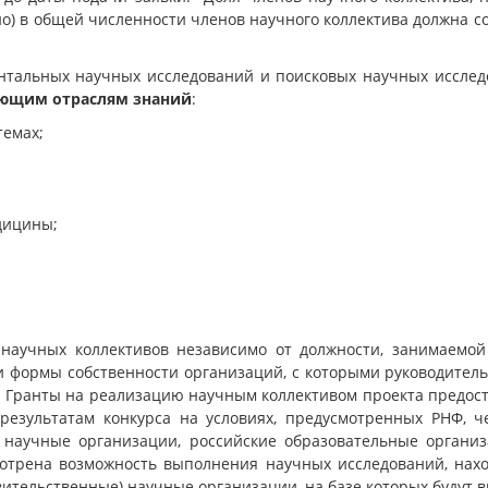
но) в общей численности членов научного коллектива должна с
тальных научных исследований и поисковых научных исследов
ющим отраслям знаний
:
темах;
дицины;
научных коллективов независимо от должности, занимаемой
 формы собственности организаций, с которыми руководитель 
 Гранты на реализацию научным коллективом проекта предос
 результатам конкурса на условиях, предусмотренных РНФ, 
 научные организации, российские образовательные организ
отрена возможность выполнения научных исследований, нах
тельственные) научные организации, на базе которых будут 