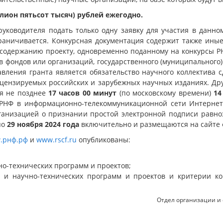
ллион пятьсот тысяч) рублей ежегодно.
руководителя подать только одну заявку для участия в данном
раничивается. Конкурсная документация содержит также иные
 содержанию проекту, одновременно поданному на конкурсы 
в фондов или организаций, государственного (муниципального
вления гранта является обязательство научного коллектива 
цензируемых российских и зарубежных научных изданиях. Дру
ся не позднее
17 часов 00 минут
(по московскому времени)
14
 РНФ в информационно-телекоммуникационной сети Интерне
анизацией о признании простой электронной подписи равноз
по
29 ноября 2024 года
включительно и размещаются на сайте ф
.рнф.рф
и
www.rscf.ru
опубликованы:
но-технических программ и проектов;
 и научно-технических программ и проектов и критерии кон
Отдел организации и