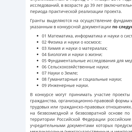
исследований, в возрасте до 39 лет (включитель
периода практической реализации проекта.
Гранты выделяются на осуществление фундамен
указанным в конкурсной документации
по следу
01 Математика, информатика и науки о сис
02 Физика и науки о космосе;
03 Химия и науки о материалах;
04 Биология и науки о жизни;
05 Фундаментальные исследования для ме
06 Сельскохозяйственные науки;
07 Науки о Земле;
08 Гуманитарные и социальные науки;
09 Инженерные науки.
В конкурсе могут принимать участие проекты 
гражданства, организационно-правовой формы и
трудовых или гражданско-правовых отношениях.
на безвозмездной и безвозвратной основе по
территории Российской Федерации российские
учредительными документами которых предусм
международные (межгосударственные и межправи