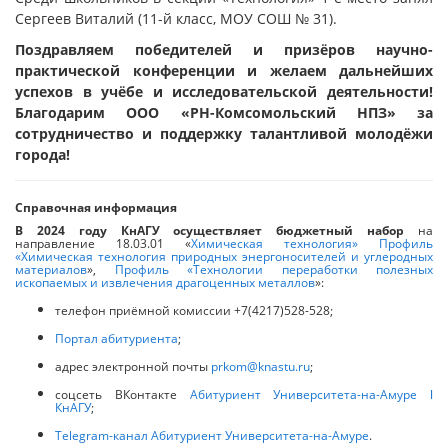
Сергеев Виталий (11-й класс, МОУ СОШ № 31).
Поздравляем победителей и призёров научно-
практической конференции и желаем дальнейших
успехов в учёбе и исследовательской деятельности!
Благодарим
ООО «РН-Комсомольский НПЗ»
за
сотрудничество и поддержку талантливой молодёжи
города!
Справочная информация
В 2024 году КнАГУ осуществляет бюджетный набор
на
направление 18.03.01 «
Химическая технология» Профиль
«Химическая технология природных энергоносителей и углеродных
материалов
»,
Профиль «Технологии переработки полезных
ископаемых и извлечения драгоценных металлов
»:
телефон приёмной комиссии +7(4217)528-528;
Портал абитуриента
;
адрес электронной почты
prkom@knastu.ru
;
соцсеть ВКонтакте
Абитуриент Университета-на-Амуре ǀ
КнАГУ
;
Telegram-канал Абитуриент Университета-на-Амуре
.