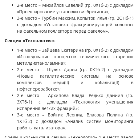
2-е место – Михайлов Савелий (гр. 0ХТб-2) с докладом
«Проектирование установки висбрекинга»;
3-е место – Турбин Максим, Копыток Илья (гр. 2ОНб-1)
с докладом «Установка фракционирующей колонны
на факельном коллекторе перед факелом».
Секция «
Технология»:
1-е место – Зайцева Екатерина (гр. 0ХТб-2) с докладом
«Исследование процессов термического старения
метилдиэтаноламина»;
2-е место – Шуляк Дарья (гр. 0ХТб-2) с докладом
«Новые каталитические системы на основе
комплексов меди(II) и кобальта(II) в
нефтепереработке»;
2-е место – Архипова Влада, Редько Даниил (гр.
3ХТб-1) с докладом «Технология уменьшения
испарения лёгких фракций»;
3-е место – Войтик Леонид, Власова Полина (гр.
1ХТб-2) с докладом «Анализ систем мониторинга
работы катализатора».
Среди школьников в секции «Технология» 1-е место занял