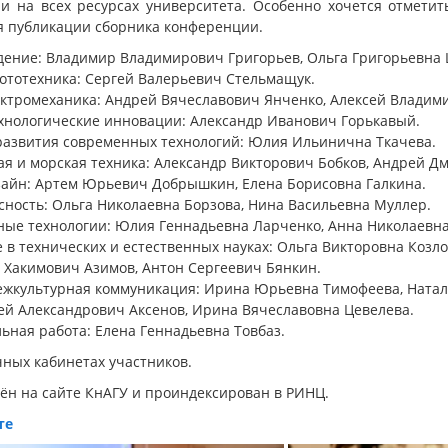
на всех ресурсах университета. Особенно хочется отметит
ля публикации сборника конференции.
дение: Владимир Владимирович Григорьев, Ольга Григорьевна
бототехника: Сергей Валерьевич Стельмащук.
лектромеханика: Андрей Вячеславович Янченко, Алексей Влади
хнологические инновации: Александр Иванович Горькавый.
развития современных технологий: Юлия Ильинична Ткачева.
ая и морская техника: Александр Викторович Бобков, Андрей Д
изайн: Артем Юрьевич Добрышкин, Елена Борисовна Галкина.
сность: Ольга Николаевна Борзова, Нина Васильевна Муллер.
ые технологии: Юлия Геннадьевна Ларченко, Анна Николаевна
в технических и естественных науках: Ольга Викторовна Козло
 Хакимович Азимов, Антон Сергеевич Бянкин.
 межкультурная коммуникация: Ирина Юрьевна Тимофеева, Ната
рей Александрович Аксенов, Ирина Вячеславовна Цевелева.
льная работа: Елена Геннадьевна Товбаз.
ных кабинетах участников.
н на сайте КнАГУ и проиндексирован в РИНЦ.
те