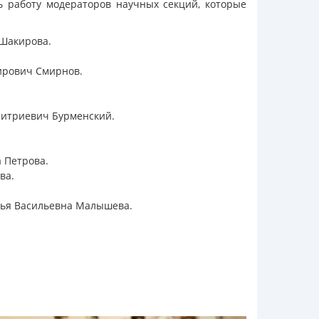
ь работу модераторов научных секций, которые
 Шакирова.
мирович Смирнов.
митриевич Бурменский.
 Петрова.
ва.
лья Васильевна Малышева.