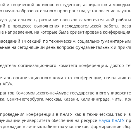
й и творческой активности студентов, аспирантов и молоды
о научно-образовательного пространства, установление научн
скую деятельность, развитие навыков самостоятельной работ
ий в процессе выполнения исследовательской работы, раз
ые направления, на которые была ориентирована конференция
заседаний 14 секций по техническим, социально-гуманитарным 
льные на сегодняшний день вопросы фундаментальных и прикл
едатель организационного комитета конференции, доктор те
етарь организационного комитета конференции, начальник 
нАГУ».
ирантов Комсомольского-на-Амуре государственного университе
ока, Санкт-Петербурга, Москвы, Казани, Калининграда, Читы, Кр
проведения конференции в КнАГУ как в техническом, так и
уникаций университета обеспечил на ресурсе
Наука КнАГУ
пр
в докладов в личных кабинетах участников, формирование сбо