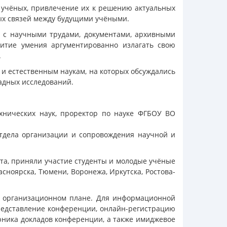
х учёных, привлечение их к решению актуальных
ых связей между будущими учёными.
ы с научными трудами, документами, архивными
витие умения аргументированно излагать свою
.
и естественным наукам, на которых обсуждались
адных исследований.
хнических наук, проректор по науке ФГБОУ ВО
отдела организации и сопровождения научной и
та, приняли участие студенты и молодые учёные
асноярска, Тюмени, Воронежа, Иркутска, Ростова-
 в организационном плане. Для информационной
едставление конференции, онлайн-регистрацию
рника докладов конференции, а также имиджевое