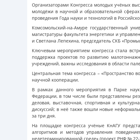
Организаторами Конгресса молодых учёных выс
молодёжи в научной и образовательной сферах 
проведения Года науки и технологий в Российс
Комсомольский-на-Амуре государственный ун
магистратуры факультета энергетики и управле
и Светлана Лепехина, председатель СКБ «Промы
Ключевым мероприятием конгресса стала встре
поддержка проектов по развитию малотоннажно
учреждений, важны исследования в области пал
Центральная тема конгресса – «Пространство в
научной кооперации.
В рамках данного мероприятия в Парке науки
Федерации, в том числе были представлены рез
деловая, выставочная, спортивная и культурн
дискуссий; в неё также вошли новые неформал
за три дня.
На площадке конгресса учёные КнАГУ предста
алгоритмов и методов управления поведение
недетерминированной среде» (проект РНФ № 22-