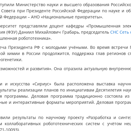
тупили Министерство науки и высшего образования Российск
Совета при Президенте Российской Федерации по науке и об
кой Федерации – АНО «Национальные приоритеты».
иверситет представляли доцент кафедры «Промышленная эле
ния (ФЭУ) Даниил Михайлович Грабарь, председатель
СНС
Сеть 
шленная робототехника».
ча Президента РФ с молодыми учёными. Во время встречи П
й химии в России продолжится, поддержка глав регионов с
еогенетики.
озможностей и развития». Она отразила актуальную внутренн
 и искусства «Сириус» была расположена выставка научно
ультаты реализации планов по инициативам Десятилетия наук
ая программы. Деловая программа традиционно состояла из 
ьные и интерактивные форматы мероприятий. Деловая програм
вили результаты по научному проекту «Разработка и синт
м коллаборативных робототехнических систем с учётом не
71-10093).