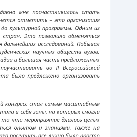
едавно мне посчастливилось стать
хочется отметить – это организация
 до культурной программы. Одним из
и стран. Это позволило обменяться
я дальнейших исследований. Побывал
туденческих научных обществ вузов.
тадии и большая часть предложенных
поучаствовать во II Всероссийской
тета было предложено организовать
й конгресс стал самым масштабным
тила в себя зоны, на которых смогли
 то что мероприятие длилось целых
ться опытом и знаниями. Также на
нако посетить все лично было просто