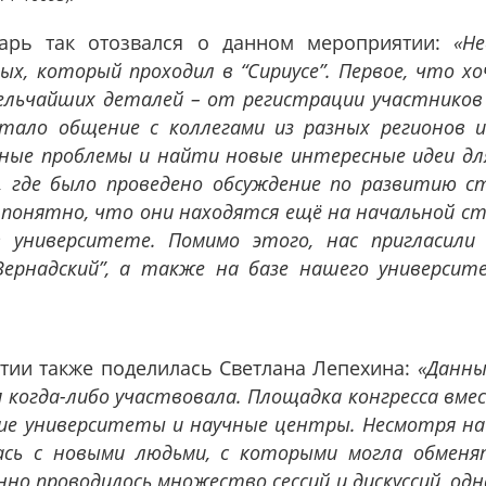
барь так отозвался о данном мероприятии:
«Н
ых, который проходил в “Сириусе”. Первое, что 
мельчайших деталей – от регистрации участников
стало общение с коллегами из разных регионов 
ные проблемы и найти новые интересные идеи дл
”, где было проведено обсуждение по развитию с
 понятно, что они находятся ещё на начальной с
 университете. Помимо этого, нас пригласили 
Вернадский”, а также на базе нашего универси
тии также поделилась Светлана Лепехина:
«Данны
когда-либо участвовала. Площадка конгресса вмес
ие университеты и научные центры. Несмотря на
ась с новыми людьми, с которыми могла обменя
но проводилось множество сессий и дискуссий, од