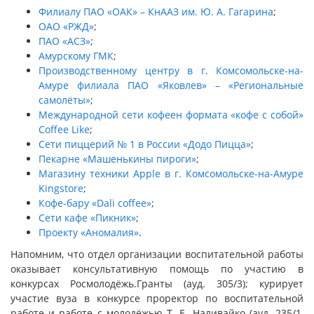
Филиалу ПАО «ОАК» – КнААЗ им. Ю. А. Гагарина
;
ОАО «РЖД»
;
ПАО «АСЗ»
;
Амурскому ГМК
;
Производственному центру в г. Комсомольске-на-
Амуре филиала ПАО «Яковлев» – «Региональные
самолёты»
;
Международной сети кофеен формата «кофе с собой»
Coffee Like
;
Сети пиццерий № 1 в России «Додо Пицца»
;
Пекарне «Машенькины пироги»
;
Магазину техники Apple в г. Комсомольске-на-Амуре
Kingstore
;
Кофе-бару «Dali coffee»
;
Сети кафе «Пикник»
;
Проекту «Аномалия»
.
Напомним, что отдел организации воспитательной работы
оказывает консультативную помощь по участию в
конкурсах Росмолодёжь.Гранты (ауд. 305/3); курирует
участие вуза в конкурсе проректор по воспитательной
работе и работе с молодёжью Т. Е. Наливайко (ауд. 235/1,