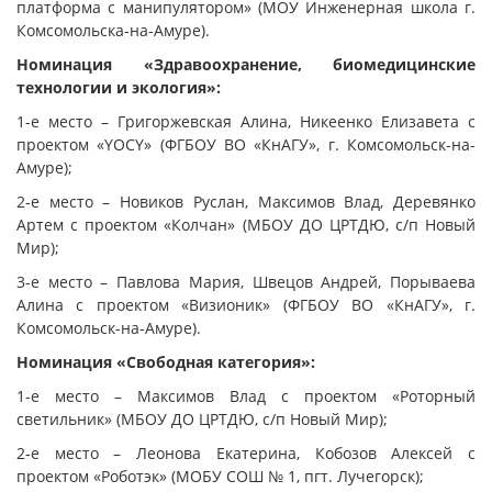
платформа с манипулятором» (МОУ Инженерная школа г.
Комсомольска-на-Амуре).
Номинация «Здравоохранение, биомедицинские
технологии и экология»:
1-е место – Григоржевская Алина, Никеенко Елизавета с
проектом «YOCY» (ФГБОУ ВО «КнАГУ», г. Комсомольск-на-
Амуре);
2-е место – Новиков Руслан, Максимов Влад, Деревянко
Артем с проектом «Колчан» (МБОУ ДО ЦРТДЮ, с/п Новый
Мир);
3-е место – Павлова Мария, Швецов Андрей, Порываева
Алина с проектом «Визионик» (ФГБОУ ВО «КнАГУ», г.
Комсомольск-на-Амуре).
Номинация «Свободная категория»:
1-е место – Максимов Влад с проектом «Роторный
светильник» (МБОУ ДО ЦРТДЮ, с/п Новый Мир);
2-е место – Леонова Екатерина, Кобозов Алексей с
проектом «Роботэк» (МОБУ СОШ № 1, пгт. Лучегорск);