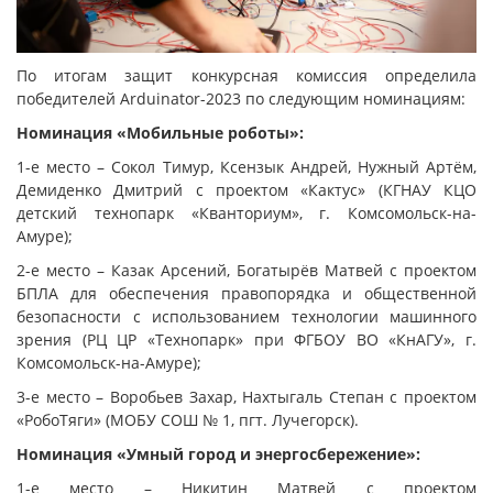
По итогам защит конкурсная комиссия определила
победителей Arduinator-2023 по следующим номинациям:
Номинация «Мобильные роботы»:
1-е место – Сокол Тимур, Ксензык Андрей, Нужный Артём,
Демиденко Дмитрий с проектом «Кактус» (КГНАУ КЦО
детский технопарк «Кванториум», г. Комсомольск-на-
Амуре);
2-е место – Казак Арсений, Богатырёв Матвей с проектом
БПЛА для обеспечения правопорядка и общественной
безопасности с использованием технологии машинного
зрения (РЦ ЦР «Технопарк» при ФГБОУ ВО «КнАГУ», г.
Комсомольск-на-Амуре);
3-е место – Воробьев Захар, Нахтыгаль Степан с проектом
«РобоТяги» (МОБУ СОШ № 1, пгт. Лучегорск).
Номинация «Умный город и энергосбережение»:
1-е место – Никитин Матвей с проектом