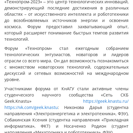
«Технопром-2023» ‒ это центр технологических инноваций,
демонстрирующий последние достижения в различных
областях – от искусственного интеллекта и робототехники
до возобновляемых источников энергии и освоения
космоса. Форум предоставил захватывающий опыт,
который расширяет понимание быстрых темпов развития
технологий.
Форум «Технопром» стал ежегодным собранием
технологических энтузиастов, новаторов и лидеров
отрасли со всего мира. Он дал возможность познакомиться
с множеством новаторских технологий, содержательных
дискуссий и сетевых возможностей на международном
уровне.
Участниками форума от КнАГУ стали активные члены
студенческого научного сообщества «Сеть СКБ
Geek.Knastu»
https://geek.knastu.ru/
https://vk.com/geek.knastu
: Никонова Дарья (студентка
направления «Электроэнергетика и электротехника», ФЭУ),
Собакинская Ксения (студентка направления «Прикладная
информатика», ФКТ) и Носаченко Родион (студент
направления «Мехатроника и робототехника», ФЭУ).