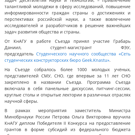
задач Десятилетия науки и технологий, – привлечение
талантливой молодёжи в сферу исследований, повышение
информированности граждан страны о достижениях и
перспективах российской науки, а также вовлечение
исследователей и разработчиков в решение важнейших
задач развития общества и страны.
От КнАГУ в работе Съезда принял участие Грабарь
Даниил, студент-магистрант ФЭУ,
председатель
Студенческого научного сообщества
«Сеть
студенческих конструкторских бюро Geek.Knastu»
.
На Съезде собралось более 1000 молодых учёных,
представителей СМУ, СНО, где впервые за 11 лет СНО
закреплено в названии Съезда. Программа Съезда
включала в себя панельные дискуссии, питчинг-сессии,
круглые столы и открытые лектории в различных отраслях
научной сферы.
В рамках мероприятия заместитель Министра
Минобрнауки России Петрова Ольга Викторовна вручила
КнАГУ диплом Победителя II Конкурса на предоставление
грантов в форме субсидий из федерального бюджета