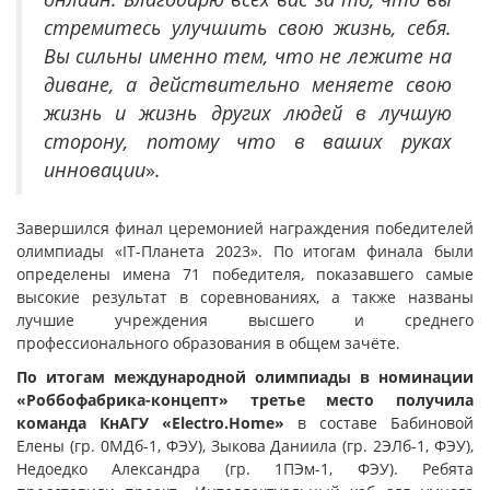
стремитесь улучшить свою жизнь, себя.
Вы сильны именно тем, что не лежите на
диване, а действительно меняете свою
жизнь и жизнь других людей в лучшую
сторону, потому что в ваших руках
инновации
»
.
Завершился финал церемонией награждения победителей
олимпиады «IT-Планета 2023». По итогам финала были
определены имена 71 победителя, показавшего самые
высокие результат в соревнованиях, а также названы
лучшие учреждения высшего и среднего
профессионального образования в общем зачёте.
По итогам международной олимпиады в номинации
«
Роббофабрика-к
онцепт» третье место получила
команда КнАГУ «Electro.Home»
в составе Бабиновой
Елены (гр. 0МДб-1, ФЭУ), Зыкова Даниила (гр. 2ЭЛб-1, ФЭУ),
Недоедко Александра (гр. 1ПЭм-1, ФЭУ). Ребята