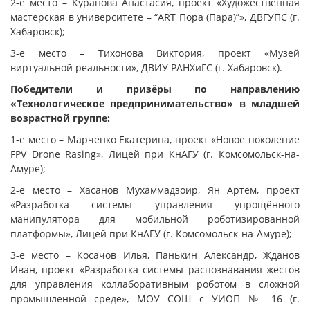
2-е место – Куранова Анастасия, проект «Художественная
мастерская в университете – “ART Пора (Пара)”», ДВГУПС (г.
Хабаровск);
3-е место – Тихонова Виктория, проект «Музей
виртуальной реальности», ДВИУ РАНХиГС (г. Хабаровск).
Победители и призёры по направлению
«Технологическое предпринимательство» в младшей
возрастной группе:
1-е место – Марченко Екатерина, проект «Новое поколение
FPV Drone Rasing», Лицей при КнАГУ (г. Комсомольск-на-
Амуре);
2-е место – Хасанов Мухаммадзоир, Ян Артем, проект
«Разработка системы управления упрощённого
манипулятора для мобильной роботизированной
платформы», Лицей при КнАГУ (г. Комсомольск-на-Амуре);
3-е место – Косачов Илья, Панькин Александр, Жданов
Иван, проект «Разработка системы распознавания жестов
для управления коллаборативным роботом в сложной
промышленной среде», МОУ СОШ с УИОП № 16 (г.