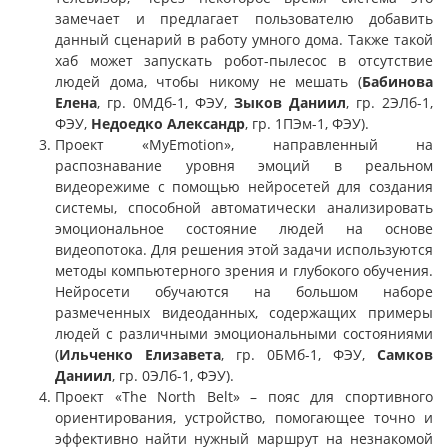
замечает и предлагает пользователю добавить
данный сценарий в работу умного дома. Также такой
хаб может запускать робот-пылесос в отсутствие
людей дома, чтобы никому не мешать (
Бабинова
Елена
, гр. 0МДб-1, ФЭУ,
Зыков Даниил
, гр. 2ЭЛб-1,
ФЭУ,
Недоедко Александр
, гр. 1ПЭм-1, ФЭУ).
Проект «MyEmotion», направленный на
распознавание уровня эмоций в реальном
видеорежиме с помощью нейросетей для создания
системы, способной автоматически анализировать
эмоциональное состояние людей на основе
видеопотока. Для решения этой задачи используются
методы компьютерного зрения и глубокого обучения.
Нейросети обучаются на большом наборе
размеченных видеоданных, содержащих примеры
людей с различными эмоциональными состояниями
(
Ильченко Елизавета
, гр. 0БМб-1, ФЭУ,
Самков
Даниил
, гр. 0ЭЛб-1, ФЭУ).
Проект «The North Belt» – пояс для спортивного
ориентирования, устройство, помогающее точно и
эффективно найти нужный маршрут на незнакомой