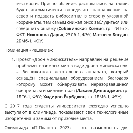
местности. Приспособление, располагаясь на талии,
будет автоматически определять направление на
север и подавать вибросигнал в сторону указанной
координаты, тем самым снижая риск заблудиться или
совершить ошибку (
Собакинская Ксения
, гр. 2ИТб-3,
ФКТ,
Никонова Дарья
, 2ЭЛб-1, ФЭУ,
Матвеев Богдан
,
2БМб-1, ФЭУ).
Номинация «Решение»:
Проект «Дрон-миноискатель» направлен на решение
проблемы наземных мин в виде дрона-миноискателя
– беспилотного летательного аппарата, который
оснащён специальным оборудованием, благодаря
которому может обнаруживать неразорвавшиеся
боеприпасы и минные поля (
Лахаев Дилшоджон
, гр.
1БСб-1, ФЭУ;
Хидиров Ёкубджон
, гр. 1БМб-1, ФЭУ).
С 2017 года студенты университета ежегодно успешно
выступают в олимпиаде, показывают свои технологичные
изобретения и занимают призовые места.
Олимпиада «IT-Планета 2023» – это возможность для