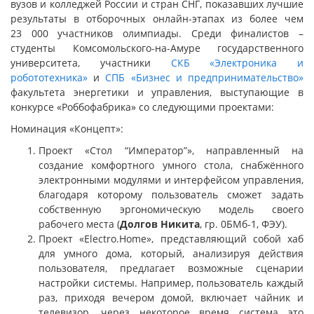
вузов и колледжей России и стран СНГ, показавших лучшие
результаты в отборочных онлайн-этапах из более чем
23 000 участников олимпиады. Среди финалистов –
студенты Комсомольского-на-Амуре государственного
университета, участники
СКБ «Электроника и
робототехника»
и
СПБ «Бизнес и предпринимательство»
факультета энергетики и управления, выступающие в
конкурсе «Роббофабрика» со следующими проектами:
Номинация «Концепт»:
Проект «Стол “Император”», направленный на
создание комфортного умного стола, снабжённого
электронными модулями и интерфейсом управления,
благодаря которому пользователь сможет задать
собственную эргономическую модель своего
рабочего места (
Долгов Никита
, гр. 0БМб-1, ФЭУ).
Проект «Electro.Home», представляющий собой хаб
для умного дома, который, анализируя действия
пользователя, предлагает возможные сценарии
настройки системы. Например, пользователь каждый
раз, приходя вечером домой, включает чайник и
телевизор, через некоторое время система это